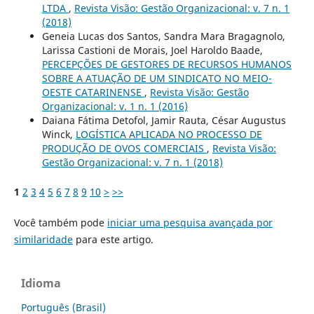
LTDA
,
Revista Visão: Gestão Organizacional: v. 7 n. 1
(2018)
Geneia Lucas dos Santos, Sandra Mara Bragagnolo,
Larissa Castioni de Morais, Joel Haroldo Baade,
PERCEPÇÕES DE GESTORES DE RECURSOS HUMANOS
SOBRE A ATUAÇÃO DE UM SINDICATO NO MEIO-
OESTE CATARINENSE
,
Revista Visão: Gestão
Organizacional: v. 1 n. 1 (2016)
Daiana Fátima Detofol, Jamir Rauta, César Augustus
Winck,
LOGÍSTICA APLICADA NO PROCESSO DE
PRODUÇÃO DE OVOS COMERCIAIS
,
Revista Visão:
Gestão Organizacional: v. 7 n. 1 (2018)
1
2
3
4
5
6
7
8
9
10
>
>>
Você também pode
iniciar uma pesquisa avançada por
similaridade
para este artigo.
Idioma
Português (Brasil)