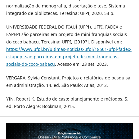
normalização de monografia, dissertação e tese. Sistema
integrado de bibliotecas. Teresina: UFPI, 2020. 53 p.
UNIVERSIDADE FEDERAL DO PIAUÍ (UFPI). UFPI, FADEX e
FAPEPI são parceiras em projeto de mini franquias sociais
do coco babaçu. Teresina: UFPI, [2019?]. Disponível em:
https://www.ufpi.br/ultimas-noticias-ufpi/18501-ufpi-fadex-
e-fapepi-sao-parceiras-em-projeto-de-mini-franquias-
sociais-do-coco-babacu
. Acesso em: 23 set. 2023.
VERGARA, Sylvia Constant. Projetos e relatórios de pesquisa
em administração. 14. ed. São Paulo: Atlas, 2013.
YIN, Robert K. Estudo de caso: planejamento e métodos. 5.
ed. Porto Alegre: Bookman, 2015.