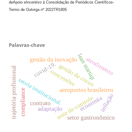
de
Apoio e
Incentivo à Consolidação de Periódicos
Científicos
-
Termo de Outorga nº
2022TR1805
Palavras-chave
lean startup
atendimento
gestão da inovação
covid-19.
gestão de riscos
trajetória profissional
concessões
teoria institucional.
aeroportos brasileiros
compliance
inflação
economia
teste de controle
contrato
adaptação
setor gastronômico