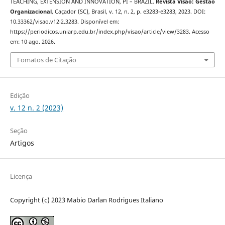
TEACHING, EXTENSION AND INNOVATION, PI – BRAZIL.
Revista Visão: Gestão
Organizacional
, Caçador (SC), Brasil, v. 12, n. 2, p. e3283-e3283, 2023. DOI:
10.33362/visao.v12i2.3283. Disponível em:
https://periodicos.uniarp.edu.br/index.php/visao/article/view/3283. Acesso
em: 10 ago. 2026.
Fomatos de Citação
Edição
v. 12 n. 2 (2023)
Seção
Artigos
Licença
Copyright (c) 2023 Mabio Darlan Rodrigues Italiano