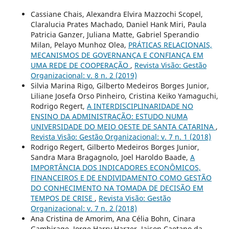
Cassiane Chais, Alexandra Elvira Mazzochi Scopel,
Claralucia Prates Machado, Daniel Hank Miri, Paula
Patricia Ganzer, Juliana Matte, Gabriel Sperandio
Milan, Pelayo Munhoz Olea,
PRÁTICAS RELACIONAIS,
MECANISMOS DE GOVERNANÇA E CONFIANÇA EM
UMA REDE DE COOPERAÇÃO
,
Revista Visão: Gestão
Organizacional: v. 8 n. 2 (2019)
Silvia Marina Rigo, Gilberto Medeiros Borges Junior,
Liliane Josefa Orso Pinheiro, Cristina Keiko Yamaguchi,
Rodrigo Regert,
A INTERDISCIPLINARIDADE NO
ENSINO DA ADMINISTRAÇÃO: ESTUDO NUMA
UNIVERSIDADE DO MEIO OESTE DE SANTA CATARINA
,
Revista Visão: Gestão Organizacional: v. 7 n. 1 (2018)
Rodrigo Regert, Gilberto Medeiros Borges Junior,
Sandra Mara Bragagnolo, Joel Haroldo Baade,
A
IMPORTÂNCIA DOS INDICADORES ECONÔMICOS,
FINANCEIROS E DE ENDIVIDAMENTO COMO GESTÃO
DO CONHECIMENTO NA TOMADA DE DECISÃO EM
TEMPOS DE CRISE
,
Revista Visão: Gestão
Organizacional: v. 7 n. 2 (2018)
Ana Cristina de Amorim, Ana Célia Bohn, Cinara
Gambirage, Jorge Harry Harzer, Jaison Caetano da