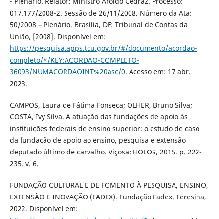
- Plenário. Relator: Ministro Aroldo Cedraz. Processo:
017.177/2008-2. Sessão de 26/11/2008. Número da Ata:
50/2008 – Plenário. Brasília, DF: Tribunal de Contas da
União, [2008]. Disponível em:
https://pesquisa.apps.tcu.gov.br/#/documento/acordao-
completo/*/KEY:ACORDAO-COMPLETO-
36093/NUMACORDAOINT%20asc/0
. Acesso em: 17 abr.
2023.
CAMPOS, Laura de Fátima Fonseca; OLHER, Bruno Silva;
COSTA, Ivy Silva. A atuação das fundações de apoio às
instituições federais de ensino superior: o estudo de caso
da fundação de apoio ao ensino, pesquisa e extensão
deputado último de carvalho. Viçosa: HOLOS, 2015. p. 222-
235. v. 6.
FUNDAÇÃO CULTURAL E DE FOMENTO À PESQUISA, ENSINO,
EXTENSÃO E INOVAÇÃO (FADEX). Fundação Fadex. Teresina,
2022. Disponível em: