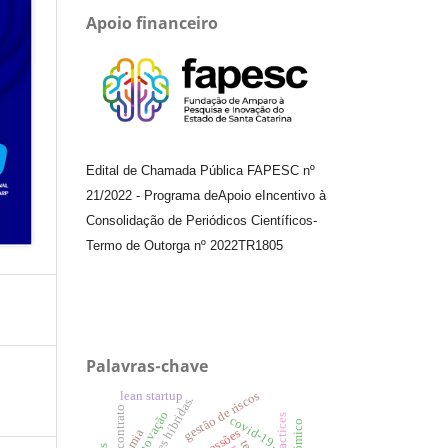
Apoio financeiro
Edital de Chamada Pública FAPESC nº
21/2022
-
Programa de
Apoio e
Incentivo à
Consolidação de Periódicos
Científicos
-
Termo de Outorga nº
2022TR1805
Palavras-chave
gestão de riscos
lean startup
contrato
covid-19.
concessões