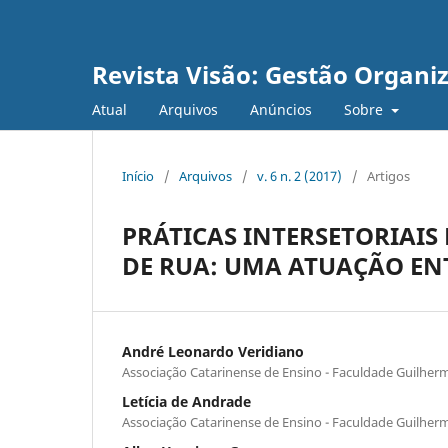
Revista Visão: Gestão Organi
Atual
Arquivos
Anúncios
Sobre
Início
/
Arquivos
/
v. 6 n. 2 (2017)
/
Artigos
PRÁTICAS INTERSETORIAIS
DE RUA: UMA ATUAÇÃO ENT
André Leonardo Veridiano
Associação Catarinense de Ensino - Faculdade Guilhe
Letícia de Andrade
Associação Catarinense de Ensino - Faculdade Guilhe