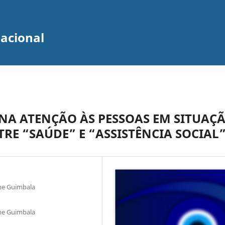
zacional
 NA ATENÇÃO ÀS PESSOAS EM SITUAÇ
RE “SAÚDE” E “ASSISTÊNCIA SOCIAL
rme Guimbala
rme Guimbala