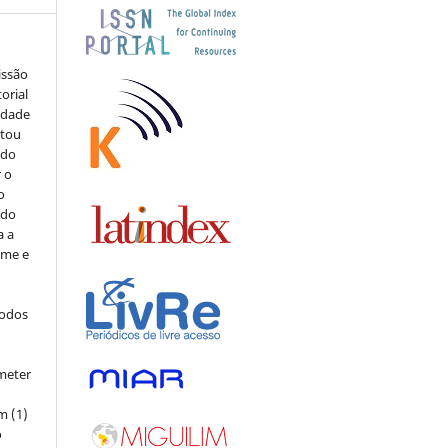
issão
orial
sidade
stou
 do
r o
o
 do
a a
ome e
todos
meter
m (1)
o