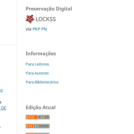
Preservação Digital
via
PKP PN
Informações
Para Leitores
Para Autores
Para Bibliotecários
ão
a
Edição Atual
 DE
À