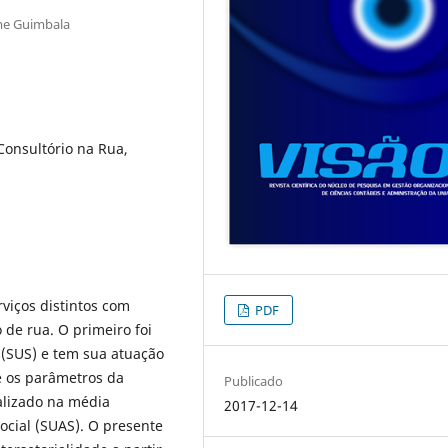
rme Guimbala
Consultório na Rua,
rviços distintos com
PDF
de rua. O primeiro foi
 (SUS) e tem sua atuação
e os parâmetros da
Publicado
calizado na média
2017-12-14
ocial (SUAS). O presente