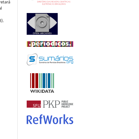
retará
l
8).