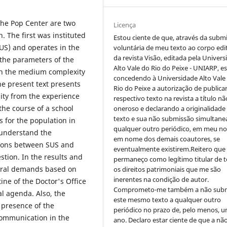
 the Pop Center are two
Licença
n. The first was instituted
Estou ciente de que, através da subm
SUS) and operates in the
voluntária de meu texto ao corpo edit
da revista Visão, editada pela Univer
 the parameters of the
Alto Vale do Rio do Peixe - UNIARP, e
 in the medium complexity
concedendo à Universidade Alto Vale
he present text presents
Rio do Peixe a autorização de publica
lity from the experience
respectivo texto na revista a título nã
the course of a school
oneroso e declarando a originalidade
texto e sua não submissão simultane
s for the population in
qualquer outro periódico, em meu n
n understand the
em nome dos demais coautores, se
tions between SUS and
eventualmente existirem.Reitero que
stion. In the results and
permaneço como legítimo titular de 
toral demands based on
os direitos patrimoniais que me são
inerentes na condição de autor.
tine of the Doctor's Office
Comprometo-me também a não sub
al agenda. Also, the
este mesmo texto a qualquer outro
e presence of the
periódico no prazo de, pelo menos, u
 communication in the
ano. Declaro estar ciente de que a nã