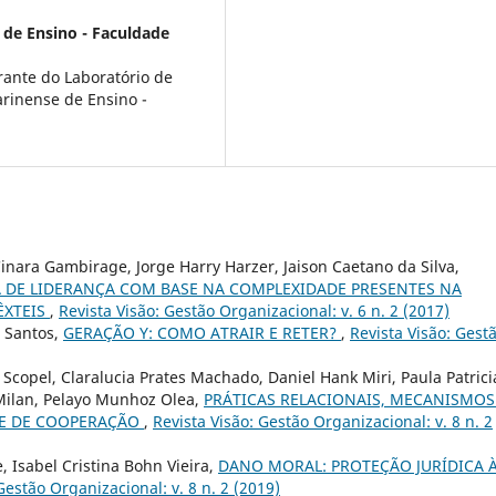
 de Ensino - Faculdade
rante do Laboratório de
arinense de Ensino -
inara Gambirage, Jorge Harry Harzer, Jaison Caetano da Silva,
A DE LIDERANÇA COM BASE NA COMPLEXIDADE PRESENTES NA
ÊXTEIS
,
Revista Visão: Gestão Organizacional: v. 6 n. 2 (2017)
 Santos,
GERAÇÃO Y: COMO ATRAIR E RETER?
,
Revista Visão: Gest
Scopel, Claralucia Prates Machado, Daniel Hank Miri, Paula Patrici
 Milan, Pelayo Munhoz Olea,
PRÁTICAS RELACIONAIS, MECANISMOS
E DE COOPERAÇÃO
,
Revista Visão: Gestão Organizacional: v. 8 n. 2
, Isabel Cristina Bohn Vieira,
DANO MORAL: PROTEÇÃO JURÍDICA 
Gestão Organizacional: v. 8 n. 2 (2019)