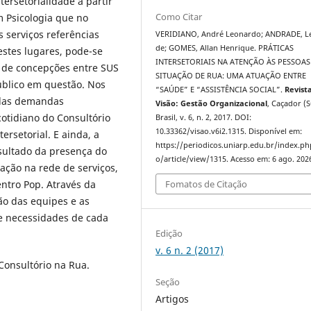
tersetorialidade a partir
Como Citar
 Psicologia que no
s serviços referências
VERIDIANO, André Leonardo; ANDRADE, Le
de; GOMES, Allan Henrique. PRÁTICAS
estes lugares, pode-se
INTERSETORIAIS NA ATENÇÃO ÀS PESSOAS
 de concepções entre SUS
SITUAÇÃO DE RUA: UMA ATUAÇÃO ENTRE
úblico em questão. Nos
“SAÚDE” E “ASSISTÊNCIA SOCIAL”.
Revist
 das demandas
Visão: Gestão Organizacional
, Caçador (S
 cotidiano do Consultório
Brasil, v. 6, n. 2, 2017. DOI:
10.33362/visao.v6i2.1315. Disponível em:
ersetorial. E ainda, a
https://periodicos.uniarp.edu.br/index.ph
sultado da presença do
o/article/view/1315. Acesso em: 6 ago. 202
cação na rede de serviços,
Fomatos de Citação
ntro Pop. Através da
ção das equipes e as
 e necessidades de cada
Edição
v. 6 n. 2 (2017)
Consultório na Rua.
Seção
Artigos