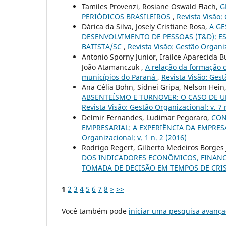
Tamiles Provenzi, Rosiane Oswald Flach,
G
PERIÓDICOS BRASILEIROS
,
Revista Visão:
Dárica da Silva, Josely Cristiane Rosa,
A GE
DESENVOLVIMENTO DE PESSOAS (T&D): E
BATISTA/SC
,
Revista Visão: Gestão Organiz
Antonio Sporny Junior, Irailce Aparecida 
João Atamanczuk ,
A relação da formação c
municípios do Paraná
,
Revista Visão: Gest
Ana Célia Bohn, Sidnei Gripa, Nelson Hein
ABSENTEÍSMO E TURNOVER: O CASO DE U
Revista Visão: Gestão Organizacional: v. 7 
Delmir Fernandes, Ludimar Pegoraro,
CON
EMPRESARIAL: A EXPERIÊNCIA DA EMPRE
Organizacional: v. 1 n. 2 (2016)
Rodrigo Regert, Gilberto Medeiros Borges
DOS INDICADORES ECONÔMICOS, FINAN
TOMADA DE DECISÃO EM TEMPOS DE CRI
1
2
3
4
5
6
7
8
>
>>
Você também pode
iniciar uma pesquisa avança