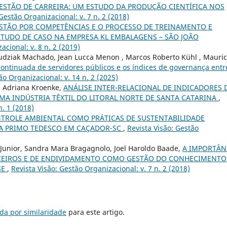
ESTÃO DE CARREIRA: UM ESTUDO DA PRODUÇÃO CIENTÍFICA NOS
 Gestão Organizacional: v. 7 n. 2 (2018)
STÃO POR COMPETÊNCIAS E O PROCESSO DE TREINAMENTO E
STUDO DE CASO NA EMPRESA KL EMBALAGENS – SÃO JOÃO
acional: v. 8 n. 2 (2019)
Budziak Machado, Jean Lucca Menon , Marcos Roberto Kühl , Mauric
ontinuada de servidores públicos e os índices de governança entr
ão Organizacional: v. 14 n. 2 (2025)
, Adriana Kroenke,
ANÁLISE INTER-RELACIONAL DE INDICADORES 
MA INDÚSTRIA TÊXTIL DO LITORAL NORTE DE SANTA CATARINA
,
n. 1 (2018)
TROLE AMBIENTAL COMO PRÁTICAS DE SUSTENTABILIDADE
SA PRIMO TEDESCO EM CAÇADOR-SC
,
Revista Visão: Gestão
 Junior, Sandra Mara Bragagnolo, Joel Haroldo Baade,
A IMPORTÂN
CEIROS E DE ENDIVIDAMENTO COMO GESTÃO DO CONHECIMENTO
SE
,
Revista Visão: Gestão Organizacional: v. 7 n. 2 (2018)
da por similaridade
para este artigo.