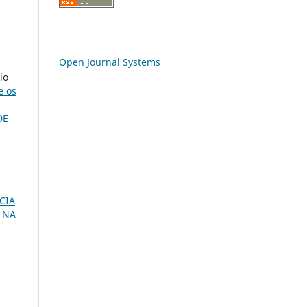
Open Journal Systems
io
e os
DE
CIA
 NA