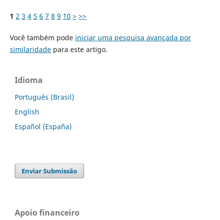
1
2
3
4
5
6
7
8
9
10
>
>>
Você também pode
iniciar uma pesquisa avançada por
similaridade
para este artigo.
Idioma
Português (Brasil)
English
Español (España)
Enviar Submissão
Apoio financeiro