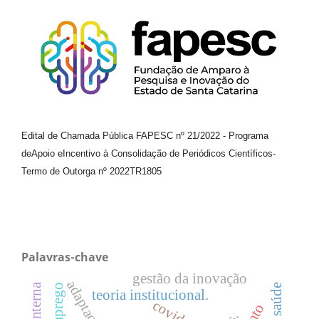
Edital de Chamada Pública FAPESC nº 21/2022
-
Programa
de
Apoio e
Incentivo à Consolidação de Periódicos
Científicos
-
Termo de Outorga nº
2022TR1805
Palavras-chave
gestão da inovação
adaptação
emprego
teoria institucional.
covid-19.