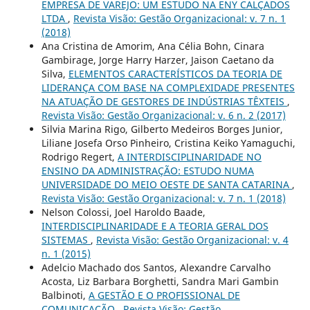
EMPRESA DE VAREJO: UM ESTUDO NA ENY CALÇADOS
LTDA
,
Revista Visão: Gestão Organizacional: v. 7 n. 1
(2018)
Ana Cristina de Amorim, Ana Célia Bohn, Cinara
Gambirage, Jorge Harry Harzer, Jaison Caetano da
Silva,
ELEMENTOS CARACTERÍSTICOS DA TEORIA DE
LIDERANÇA COM BASE NA COMPLEXIDADE PRESENTES
NA ATUAÇÃO DE GESTORES DE INDÚSTRIAS TÊXTEIS
,
Revista Visão: Gestão Organizacional: v. 6 n. 2 (2017)
Silvia Marina Rigo, Gilberto Medeiros Borges Junior,
Liliane Josefa Orso Pinheiro, Cristina Keiko Yamaguchi,
Rodrigo Regert,
A INTERDISCIPLINARIDADE NO
ENSINO DA ADMINISTRAÇÃO: ESTUDO NUMA
UNIVERSIDADE DO MEIO OESTE DE SANTA CATARINA
,
Revista Visão: Gestão Organizacional: v. 7 n. 1 (2018)
Nelson Colossi, Joel Haroldo Baade,
INTERDISCIPLINARIDADE E A TEORIA GERAL DOS
SISTEMAS
,
Revista Visão: Gestão Organizacional: v. 4
n. 1 (2015)
Adelcio Machado dos Santos, Alexandre Carvalho
Acosta, Liz Barbara Borghetti, Sandra Mari Gambin
Balbinoti,
A GESTÃO E O PROFISSIONAL DE
COMUNICAÇÃO
,
Revista Visão: Gestão