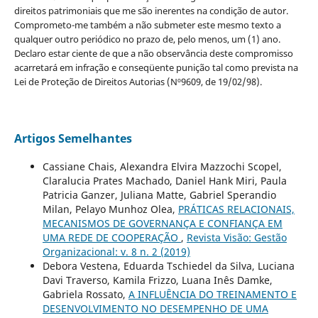
direitos patrimoniais que me são inerentes na condição de autor.
Comprometo-me também a não submeter este mesmo texto a
qualquer outro periódico no prazo de, pelo menos, um (1) ano.
Declaro estar ciente de que a não observância deste compromisso
acarretará em infração e conseqüente punição tal como prevista na
Lei de Proteção de Direitos Autorias (Nº9609, de 19/02/98).
Artigos Semelhantes
Cassiane Chais, Alexandra Elvira Mazzochi Scopel,
Claralucia Prates Machado, Daniel Hank Miri, Paula
Patricia Ganzer, Juliana Matte, Gabriel Sperandio
Milan, Pelayo Munhoz Olea,
PRÁTICAS RELACIONAIS,
MECANISMOS DE GOVERNANÇA E CONFIANÇA EM
UMA REDE DE COOPERAÇÃO
,
Revista Visão: Gestão
Organizacional: v. 8 n. 2 (2019)
Debora Vestena, Eduarda Tschiedel da Silva, Luciana
Davi Traverso, Kamila Frizzo, Luana Inês Damke,
Gabriela Rossato,
A INFLUÊNCIA DO TREINAMENTO E
DESENVOLVIMENTO NO DESEMPENHO DE UMA