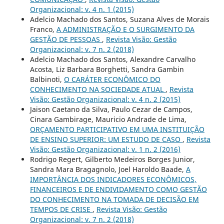
Organizacional: v. 4 n. 1 (2015)
Adelcio Machado dos Santos, Suzana Alves de Morais
Franco,
A ADMINISTRAÇÃO E O SURGIMENTO DA
GESTÃO DE PESSOAS
,
Revista Visão: Gestão
Organizacional: v. 7 n. 2 (2018)
Adelcio Machado dos Santos, Alexandre Carvalho
Acosta, Liz Barbara Borghetti, Sandra Gambin
Balbinoti,
O CARÁTER ECONÔMICO DO
CONHECIMENTO NA SOCIEDADE ATUAL
,
Revista
Visão: Gestão Organizacional: v. 4 n. 2 (2015)
Jaison Caetano da Silva, Paulo Cezar de Campos,
Cinara Gambirage, Mauricio Andrade de Lima,
ORÇAMENTO PARTICIPATIVO EM UMA INSTITUIÇÃO
DE ENSINO SUPERIOR: UM ESTUDO DE CASO
,
Revista
Visão: Gestão Organizacional: v. 1 n. 2 (2016)
Rodrigo Regert, Gilberto Medeiros Borges Junior,
Sandra Mara Bragagnolo, Joel Haroldo Baade,
A
IMPORTÂNCIA DOS INDICADORES ECONÔMICOS,
FINANCEIROS E DE ENDIVIDAMENTO COMO GESTÃO
DO CONHECIMENTO NA TOMADA DE DECISÃO EM
TEMPOS DE CRISE
,
Revista Visão: Gestão
Organizacional: v. 7 n. 2 (2018)