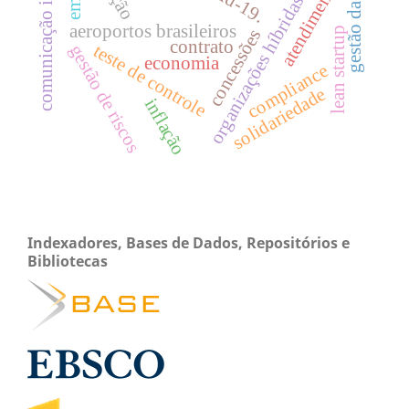
comunicação interna
gestão da saúde
atendimento
organizações híbridas.
aeroportos brasileiros
lean startup
concessões
contrato
teste de controle
gestão de riscos
economia
compliance
solidariedade
inflação
Indexadores, Bases de Dados, Repositórios e
Bibliotecas