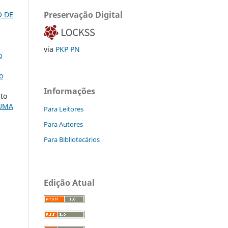
Preservação Digital
O DE
via
PKP PN
o
o
Informações
uto
 UMA
Para Leitores
Para Autores
Para Bibliotecários
Edição Atual