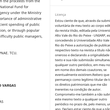
th the proceeds from the
 National Fund for
gency under the Ministry
Licença
ortance of administrative
Estou ciente de que, através da subm
cient spending of public
voluntária de meu texto ao corpo edit
sion, or through popular
da revista Visão, editada pela Univer
Alto Vale do Rio do Peixe - UNIARP, e
difficulty public managers,
concedendo à Universidade Alto Vale
Rio do Peixe a autorização de publica
respectivo texto na revista a título nã
 PNAE. TCU.
oneroso e declarando a originalidade
texto e sua não submissão simultane
qualquer outro periódico, em meu n
em nome dos demais coautores, se
eventualmente existirem.Reitero que
permaneço como legítimo titular de 
os direitos patrimoniais que me são
O VARGAS
inerentes na condição de autor.
Comprometo-me também a não sub
este mesmo texto a qualquer outro
AS
periódico no prazo de, pelo menos, u
ano. Declaro estar ciente de que a nã