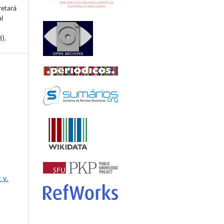
retará
l
8).
 v.