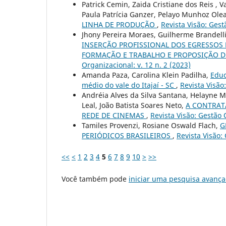
Patrick Cemin, Zaida Cristiane dos Reis , 
Paula Patrícia Ganzer, Pelayo Munhoz Ole
LINHA DE PRODUÇÃO
,
Revista Visão: Gest
Jhony Pereira Moraes, Guilherme Brandelli
INSERÇÃO PROFISSIONAL DOS EGRESSOS 
FORMAÇÃO E TRABALHO E PROPOSIÇÃO D
Organizacional: v. 12 n. 2 (2023)
Amanda Paza, Carolina Klein Padilha,
Educ
médio do vale do Itajaí - SC
,
Revista Visão
Andréia Alves da Silva Santana, Helayne M
Leal, João Batista Soares Neto,
A CONTRAT
REDE DE CINEMAS
,
Revista Visão: Gestão 
Tamiles Provenzi, Rosiane Oswald Flach,
G
PERIÓDICOS BRASILEIROS
,
Revista Visão:
<<
<
1
2
3
4
5
6
7
8
9
10
>
>>
Você também pode
iniciar uma pesquisa avança