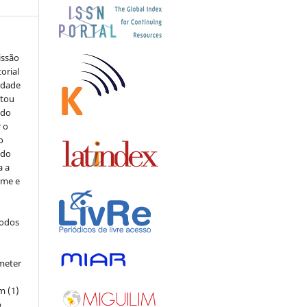
issão
orial
sidade
stou
 do
r o
o
 do
a a
ome e
todos
meter
m (1)
o