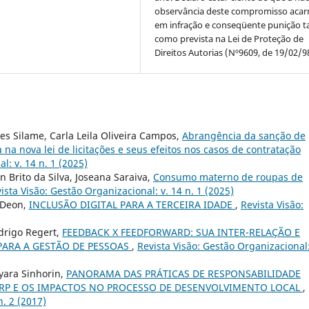
observância deste compromisso acar
em infração e conseqüente punição ta
como prevista na Lei de Proteção de
Direitos Autorias (Nº9609, de 19/02/9
es Silame, Carla Leila Oliveira Campos,
Abrangência da sanção de
 na nova lei de licitações e seus efeitos nos casos de contratação
l: v. 14 n. 1 (2025)
 Brito da Silva, Joseana Saraiva,
Consumo materno de roupas de
ista Visão: Gestão Organizacional: v. 14 n. 1 (2025)
 Deon,
INCLUSÃO DIGITAL PARA A TERCEIRA IDADE
,
Revista Visão:
odrigo Regert,
FEEDBACK X FEEDFORWARD: SUA INTER-RELAÇÃO E
ARA A GESTÃO DE PESSOAS
,
Revista Visão: Gestão Organizacional:
dyara Sinhorin,
PANORAMA DAS PRÁTICAS DE RESPONSABILIDADE
ARP E OS IMPACTOS NO PROCESSO DE DESENVOLVIMENTO LOCAL
,
n. 2 (2017)