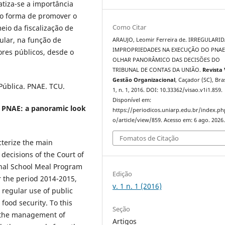
atiza-se a importância
mo forma de promover o
Como Citar
eio da fiscalização de
ular, na função de
ARAUJO, Leomir Ferreira de. IRREGULARI
IMPROPRIEDADES NA EXECUÇÃO DO PNAE
tores públicos, desde o
OLHAR PANORÂMICO DAS DECISÕES DO
TRIBUNAL DE CONTAS DA UNIÃO.
Revista 
Gestão Organizacional
, Caçador (SC), Bras
 Pública. PNAE. TCU.
1, n. 1, 2016. DOI: 10.33362/visao.v1i1.859.
Disponível em:
of PNAE: a panoramic look
https://periodicos.uniarp.edu.br/index.ph
o/article/view/859. Acesso em: 6 ago. 2026
Fomatos de Citação
cterize the main
 decisions of the Court of
onal School Meal Program
Edição
r the period 2014-2015,
v. 1 n. 1 (2016)
 regular use of public
 food security. To this
Seção
n the management of
Artigos