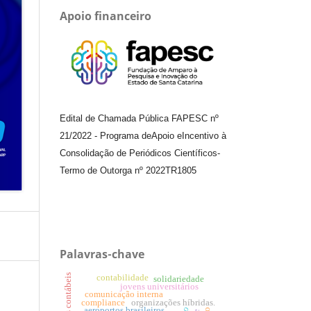
Apoio financeiro
Edital de Chamada Pública FAPESC nº
21/2022
-
Programa de
Apoio e
Incentivo à
Consolidação de Periódicos
Científicos
-
Termo de Outorga nº
2022TR1805
Palavras-chave
contabilidade
solidariedade
jovens universitários
comunicação interna
compliance
organizações híbridas.
aeroportos brasileiros