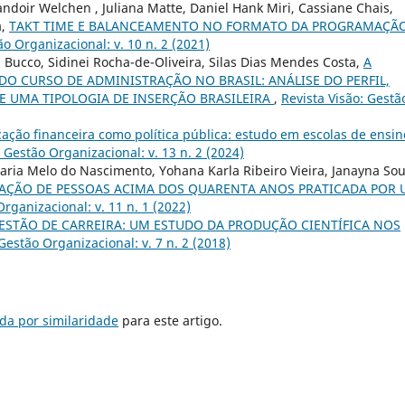
Vandoir Welchen , Juliana Matte, Daniel Hank Miri, Cassiane Chais,
a,
TAKT TIME E BALANCEAMENTO NO FORMATO DA PROGRAMAÇÃ
ão Organizacional: v. 10 n. 2 (2021)
 Bucco, Sidinei Rocha-de-Oliveira, Silas Dias Mendes Costa,
A
DO CURSO DE ADMINISTRAÇÃO NO BRASIL: ANÁLISE DO PERFIL,
E UMA TIPOLOGIA DE INSERÇÃO BRASILEIRA
,
Revista Visão: Gestã
ação financeira como política pública: estudo em escolas de ensin
: Gestão Organizacional: v. 13 n. 2 (2024)
aria Melo do Nascimento, Yohana Karla Ribeiro Vieira, Janayna So
AÇÃO DE PESSOAS ACIMA DOS QUARENTA ANOS PRATICADA POR
Organizacional: v. 11 n. 1 (2022)
ESTÃO DE CARREIRA: UM ESTUDO DA PRODUÇÃO CIENTÍFICA NOS
 Gestão Organizacional: v. 7 n. 2 (2018)
da por similaridade
para este artigo.