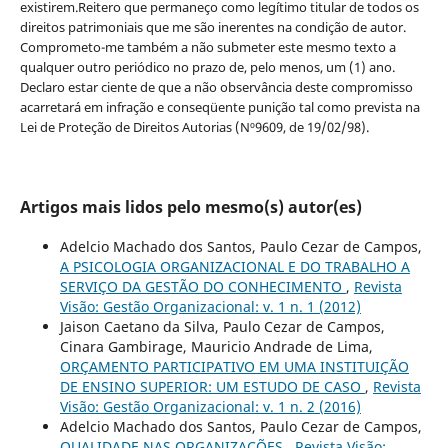
existirem.Reitero que permaneço como legítimo titular de todos os
direitos patrimoniais que me são inerentes na condição de autor.
Comprometo-me também a não submeter este mesmo texto a
qualquer outro periódico no prazo de, pelo menos, um (1) ano.
Declaro estar ciente de que a não observância deste compromisso
acarretará em infração e conseqüente punição tal como prevista na
Lei de Proteção de Direitos Autorias (Nº9609, de 19/02/98).
Artigos mais lidos pelo mesmo(s) autor(es)
Adelcio Machado dos Santos, Paulo Cezar de Campos,
A PSICOLOGIA ORGANIZACIONAL E DO TRABALHO A
SERVIÇO DA GESTÃO DO CONHECIMENTO
,
Revista
Visão: Gestão Organizacional: v. 1 n. 1 (2012)
Jaison Caetano da Silva, Paulo Cezar de Campos,
Cinara Gambirage, Mauricio Andrade de Lima,
ORÇAMENTO PARTICIPATIVO EM UMA INSTITUIÇÃO
DE ENSINO SUPERIOR: UM ESTUDO DE CASO
,
Revista
Visão: Gestão Organizacional: v. 1 n. 2 (2016)
Adelcio Machado dos Santos, Paulo Cezar de Campos,
QUALIDADE NAS ORGANIZAÇÕES
,
Revista Visão: