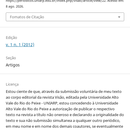
https://periodicos.uniarp.edu.br/index.php/visao/article/view/22. Acesso em:
8 ago. 2026.
Fomatos de Citação
Edição
v. 1 n. 1 (2012)
Seção
Artigos
Licença
Estou ciente de que, através da submissão voluntária de meu texto
ao corpo editorial da revista Visão, editada pela Universidade Alto
Vale do Rio do Peixe - UNIARP, estou concedendo à Universidade
Alto Vale do Rio do Peixe a autorização de publicar o respectivo
texto na revista a título não oneroso e declarando a originalidade do
texto e sua não submissão simultanea a qualquer outro periódico,
em meu nome e em nome dos demais coautores, se eventualmente