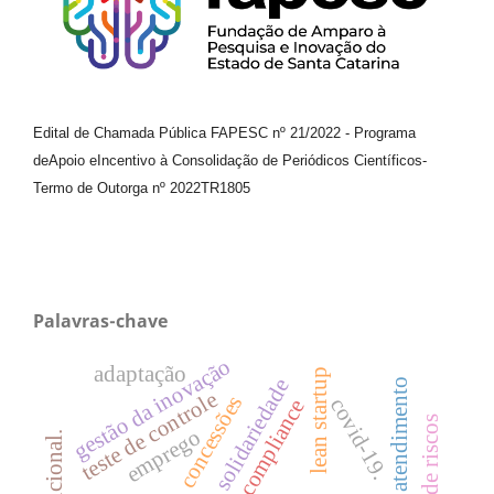
Edital de Chamada Pública FAPESC nº 21/2022
-
Programa
de
Apoio e
Incentivo à Consolidação de Periódicos
Científicos
-
Termo de Outorga nº
2022TR1805
Palavras-chave
gestão da inovação
adaptação
lean startup
solidariedade
atendimento
teste de controle
concessões
covid-19.
compliance
gestão de riscos
emprego