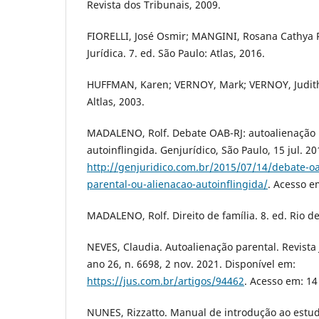
Revista dos Tribunais, 2009.
FIORELLI, José Osmir; MANGINI, Rosana Cathya R
Jurídica. 7. ed. São Paulo: Atlas, 2016.
HUFFMAN, Karen; VERNOY, Mark; VERNOY, Judith.
Altlas, 2003.
MADALENO, Rolf. Debate OAB-RJ: autoalienação 
autoinflingida. Genjurídico, São Paulo, 15 jul. 2
http://genjuridico.com.br/2015/07/14/debate-oa
parental-ou-alienacao-autoinflingida/
. Acesso e
MADALENO, Rolf. Direito de família. 8. ed. Rio de
NEVES, Claudia. Autoalienação parental. Revista 
ano 26, n. 6698, 2 nov. 2021. Disponível em:
https://jus.com.br/artigos/94462
. Acesso em: 14
NUNES, Rizzatto. Manual de introdução ao estudo