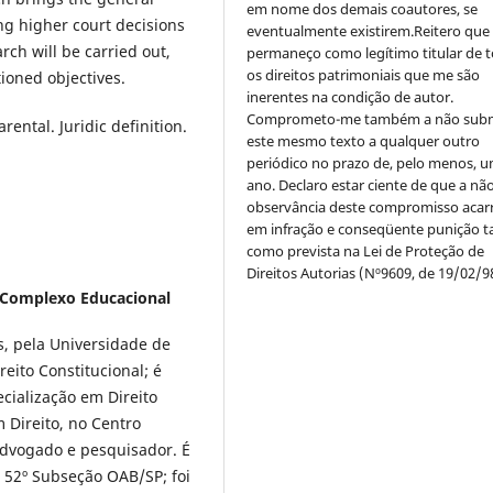
em nome dos demais coautores, se
ing higher court decisions
eventualmente existirem.Reitero que
rch will be carried out,
permaneço como legítimo titular de 
os direitos patrimoniais que me são
tioned objectives.
inerentes na condição de autor.
Comprometo-me também a não sub
rental. Juridic definition.
este mesmo texto a qualquer outro
periódico no prazo de, pelo menos, u
ano. Declaro estar ciente de que a nã
observância deste compromisso acar
em infração e conseqüente punição ta
como prevista na Lei de Proteção de
Direitos Autorias (Nº9609, de 19/02/9
 Complexo Educacional
, pela Universidade de
eito Constitucional; é
ecialização em Direito
 Direito, no Centro
Advogado e pesquisador. É
 52º Subseção OAB/SP; foi