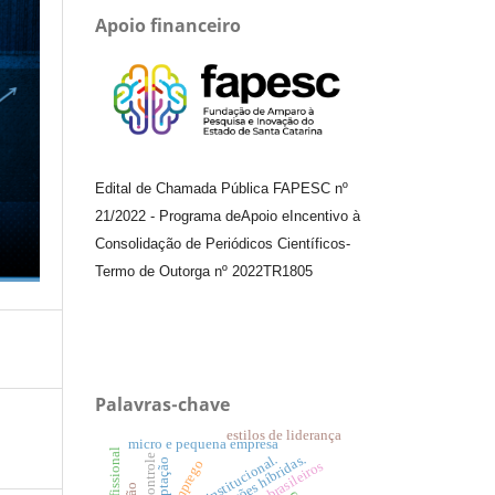
Apoio financeiro
Edital de Chamada Pública FAPESC nº
21/2022
-
Programa de
Apoio e
Incentivo à
Consolidação de Periódicos
Científicos
-
Termo de Outorga nº
2022TR1805
Palavras-chave
estilos de liderança
micro e pequena empresa
organizações híbridas.
teoria institucional.
adaptação
emprego