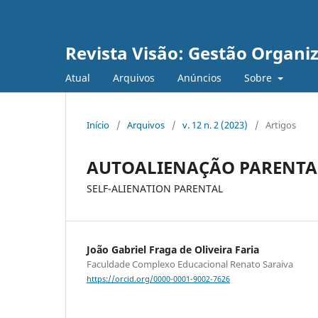
Revista Visão: Gestão Organi
Atual
Arquivos
Anúncios
Sobre
Início
/
Arquivos
/
v. 12 n. 2 (2023)
/
Artigos
AUTOALIENAÇÃO PARENTA
SELF-ALIENATION PARENTAL
João Gabriel Fraga de Oliveira Faria
Faculdade Complexo Educacional Renato Saraiva
https://orcid.org/0000-0001-9002-7626