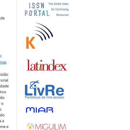
 de
a
-
ense
.
issão
orial
sidade
stou
 do
r o
o
 do
a a
ome e