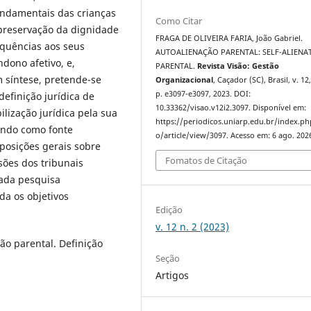
fundamentais das crianças
Como Citar
 preservação da dignidade
FRAGA DE OLIVEIRA FARIA, João Gabriel.
equências aos seus
AUTOALIENAÇÃO PARENTAL: SELF-ALIENA
ndono afetivo, e,
PARENTAL.
Revista Visão: Gestão
m síntese, pretende-se
Organizacional
, Caçador (SC), Brasil, v. 12,
p. e3097-e3097, 2023. DOI:
definição jurídica de
10.33362/visao.v12i2.3097. Disponível em:
lização jurídica pela sua
https://periodicos.uniarp.edu.br/index.ph
tendo como fonte
o/article/view/3097. Acesso em: 6 ago. 202
sposições gerais sobre
Fomatos de Citação
sões dos tribunais
zada pesquisa
da os objetivos
Edição
v. 12 n. 2 (2023)
ção parental. Definição
Seção
Artigos