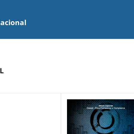
zacional
L