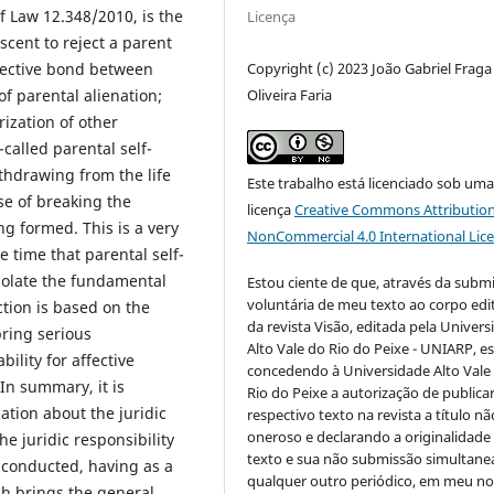
of Law 12.348/2010, is the
Licença
scent to reject a parent
Copyright (c) 2023 João Gabriel Fraga
ffective bond between
Oliveira Faria
f parental alienation;
rization of other
-called parental self-
ithdrawing from the life
Este trabalho está licenciado sob um
ose of breaking the
licença
Creative Commons Attribution
g formed. This is a very
NonCommercial 4.0 International Lic
e time that parental self-
 violate the fundamental
Estou ciente de que, através da subm
voluntária de meu texto ao corpo edit
ction is based on the
da revista Visão, editada pela Univer
bring serious
Alto Vale do Rio do Peixe - UNIARP, e
bility for affective
concedendo à Universidade Alto Vale
In summary, it is
Rio do Peixe a autorização de publica
cation about the juridic
respectivo texto na revista a título nã
oneroso e declarando a originalidade
the juridic responsibility
texto e sua não submissão simultane
be conducted, having as a
qualquer outro periódico, em meu n
h brings the general