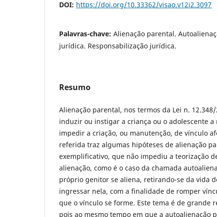
DOI:
https://doi.org/10.33362/visao.v12i2.3097
Palavras-chave:
Alienação parental. Autoalienaç
jurídica. Responsabilização jurídica.
Resumo
Alienação parental, nos termos da Lei n. 12.348
induzir ou instigar a criança ou o adolescente a
impedir a criação, ou manutenção, de vínculo afe
referida traz algumas hipóteses de alienação par
exemplificativo, que não impediu a teorização d
alienação, como é o caso da chamada autoalien
próprio genitor se aliena, retirando-se da vida d
ingressar nela, com a finalidade de romper víncu
que o vínculo se forme. Este tema é de grande r
pois ao mesmo tempo em que a autoalienação p