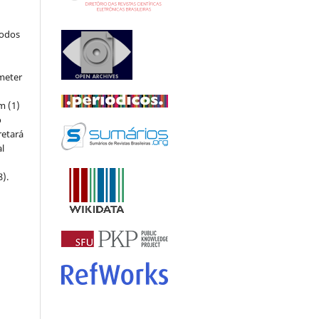
todos
meter
m (1)
o
retará
l
8).