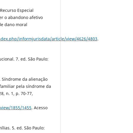
 Recurso Especial
er o abandono afetivo
de dano moral
index.php/informjurisdata/article/view/4626/4803
.
ional. 7. ed. São Paulo:
. Síndrome da alienação
 familiar pela síndrome da
8, n. 1, p. 70-77,
e/view/1855/1455
. Acesso
lias. 5. ed. São Paulo: