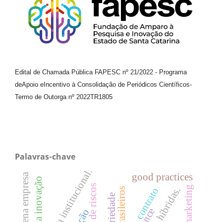
Edital de Chamada Pública FAPESC nº 21/2022
-
Programa
de
Apoio e
Incentivo à Consolidação de Periódicos
Científicos
-
Termo de Outorga nº
2022TR1805
Palavras-chave
teoria institucional.
good practices
gestão da inovação
gestão de riscos
endomarketing
contrato
solidariedade