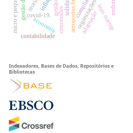
micro e pequena empresa
organizações híbridas.
aeroportos brasileiros
compliance
inflação
lean startup
concessões
adaptação
covid-19.
economia
contabilidade
Indexadores, Bases de Dados, Repositórios e
Bibliotecas