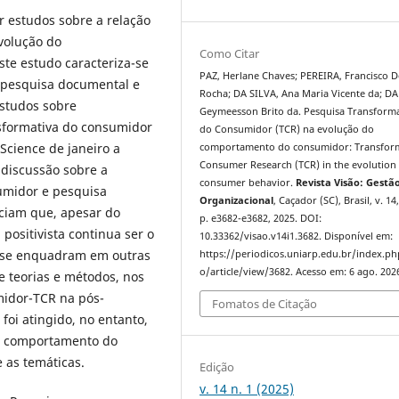
r estudos sobre a relação
volução do
Como Citar
e estudo caracteriza-se
PAZ, Herlane Chaves; PEREIRA, Francisco 
m pesquisa documental e
Rocha; DA SILVA, Ana Maria Vicente da; DA
estudos sobre
Geymeesson Brito da. Pesquisa Transforma
sformativa do consumidor
do Consumidor (TCR) na evolução do
Science de janeiro a
comportamento do consumidor: Transfor
Consumer Research (TCR) in the evolution
 discussão sobre a
consumer behavior.
Revista Visão: Gestã
umidor e pesquisa
Organizacional
, Caçador (SC), Brasil, v. 14,
ciam que, apesar do
p. e3682-e3682, 2025. DOI:
positivista continua ser o
10.33362/visao.v14i1.3682. Disponível em:
 se enquadram em outras
https://periodicos.uniarp.edu.br/index.ph
o/article/view/3682. Acesso em: 6 ago. 202
e teorias e métodos, nos
midor-TCR na pós-
Fomatos de Citação
foi atingido, no entanto,
 o comportamento do
 as temáticas.
Edição
v. 14 n. 1 (2025)