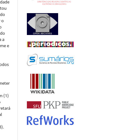
sidade
stou
 do
r o
o
 do
a a
ome e
todos
meter
m (1)
o
retará
l
8).