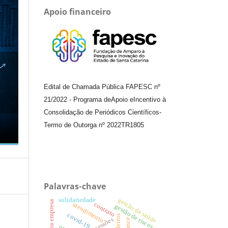
Apoio financeiro
Edital de Chamada Pública FAPESC nº
21/2022
-
Programa de
Apoio e
Incentivo à
Consolidação de Periódicos
Científicos
-
Termo de Outorga nº
2022TR1805
Palavras-chave
solidariedade
gestão da saúde
atendimento
contrato
gestão de riscos
covid-19.
concessões