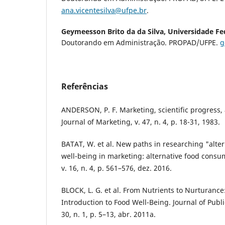
ana.vicentesilva@ufpe.br
.
Geymeesson Brito da da Silva,
Universidade F
Doutorando em Administração. PROPAD/UFPE.
g
Referências
ANDERSON, P. F. Marketing, scientific progress, 
Journal of Marketing, v. 47, n. 4, p. 18-31, 1983.
BATAT, W. et al. New paths in researching "alte
well-being in marketing: alternative food consu
v. 16, n. 4, p. 561–576, dez. 2016.
BLOCK, L. G. et al. From Nutrients to Nurturance
Introduction to Food Well-Being. Journal of Publi
30, n. 1, p. 5–13, abr. 2011a.