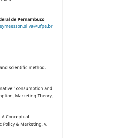
ederal de Pernambuco
eymeesson.silva@ufpe.br
and scientific method.
rnative’’ consumption and
mption. Marketing Theory,
: A Conceptual
c Policy & Marketing, v.