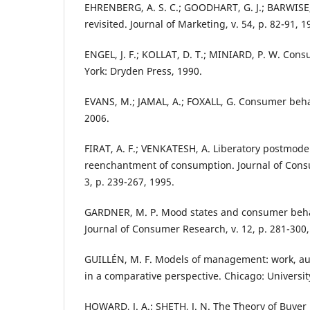
EHRENBERG, A. S. C.; GOODHART, G. J.; BARWISE,
revisited. Journal of Marketing, v. 54, p. 82-91, 1
ENGEL, J. F.; KOLLAT, D. T.; MINIARD, P. W. Con
York: Dryden Press, 1990.
EVANS, M.; JAMAL, A.; FOXALL, G. Consumer beha
2006.
FIRAT, A. F.; VENKATESH, A. Liberatory postmod
reenchantment of consumption. Journal of Consu
3, p. 239-267, 1995.
GARDNER, M. P. Mood states and consumer behavi
Journal of Consumer Research, v. 12, p. 281-300,
GUILLÉN, M. F. Models of management: work, aut
in a comparative perspective. Chicago: Universit
HOWARD, J. A.; SHETH, J. N. The Theory of Buyer