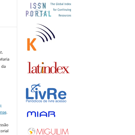
z,
Maria
o da
a
-
ense
.
issão
orial