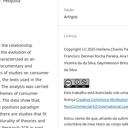
. Pesquisa
Seção
Artigos
Licença
 the relationship
Copyright (c) 2025 Herlane Chaves Pa
the evolution of
Francisco Dennes Rocha Pereira, Ana 
haracterized as an
Vicente da da Silva, Geymeesson Brit
h documentary and
da Silva
sis of studies on consumer
 the texts used in the
The analysis was carried
Este trabalho está licenciado sob um
 themes of consumer
licença
Creative Commons Attribution
 The data show that,
NonCommercial 4.0 International Lic
e positivist paradigm
ere are studies that fit
Estou ciente de que, através da subm
lurality of theories and
voluntária de meu texto ao corpo edit
 Research-TCR in post-