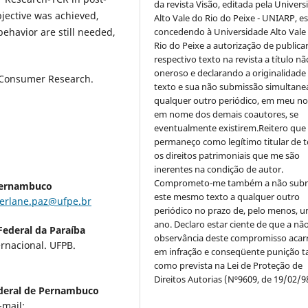
da revista Visão, editada pela Univer
bjective was achieved,
Alto Vale do Rio do Peixe - UNIARP, e
ehavior are still needed,
concedendo à Universidade Alto Vale
Rio do Peixe a autorização de publica
respectivo texto na revista a título nã
oneroso e declarando a originalidade
 Consumer Research.
texto e sua não submissão simultane
qualquer outro periódico, em meu n
em nome dos demais coautores, se
eventualmente existirem.Reitero que
permaneço como legítimo titular de 
os direitos patrimoniais que me são
inerentes na condição de autor.
Comprometo-me também a não sub
Pernambuco
este mesmo texto a qualquer outro
erlane.paz@ufpe.br
periódico no prazo de, pelo menos, u
ano. Declaro estar ciente de que a nã
Federal da Paraíba
observância deste compromisso acar
rnacional. UFPB.
em infração e conseqüente punição ta
como prevista na Lei de Proteção de
Direitos Autorias (Nº9609, de 19/02/9
deral de Pernambuco
mail: