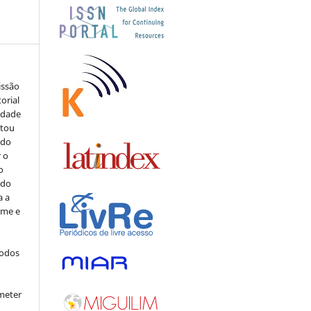
issão
orial
sidade
stou
 do
r o
o
 do
a a
ome e
todos
meter