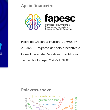
Apoio financeiro
Edital de Chamada Pública FAPESC nº
21/2022
-
Programa de
Apoio e
Incentivo à
Consolidação de Periódicos
Científicos
-
Termo de Outorga nº
2022TR1805
Palavras-chave
jovens universitários
aeroportos brasileiros
gestão da saúde
teoria institucional.
adaptação
gestão de riscos
economia
concessões
compliance