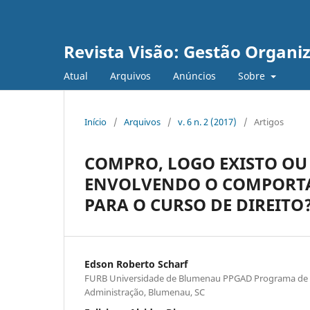
Revista Visão: Gestão Organi
Atual
Arquivos
Anúncios
Sobre
Início
/
Arquivos
/
v. 6 n. 2 (2017)
/
Artigos
COMPRO, LOGO EXISTO OU
ENVOLVENDO O COMPORTA
PARA O CURSO DE DIREITO
Edson Roberto Scharf
FURB Universidade de Blumenau PPGAD Programa de
Administração, Blumenau, SC