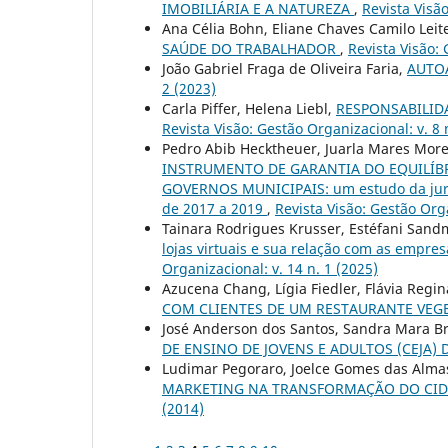
IMOBILIÁRIA E A NATUREZA
,
Revista Visão
Ana Célia Bohn, Eliane Chaves Camilo Leite
SAÚDE DO TRABALHADOR
,
Revista Visão: 
João Gabriel Fraga de Oliveira Faria,
AUTO
2 (2023)
Carla Piffer, Helena Liebl,
RESPONSABILID
Revista Visão: Gestão Organizacional: v. 8 
Pedro Abib Hecktheuer, Juarla Mares Mor
INSTRUMENTO DE GARANTIA DO EQUILÍB
GOVERNOS MUNICIPAIS: um estudo da juri
de 2017 a 2019
,
Revista Visão: Gestão Orga
Tainara Rodrigues Krusser, Estéfani San
lojas virtuais e sua relação com as empre
Organizacional: v. 14 n. 1 (2025)
Azucena Chang, Lígia Fiedler, Flávia Regi
COM CLIENTES DE UM RESTAURANTE VE
José Anderson dos Santos, Sandra Mara B
DE ENSINO DE JOVENS E ADULTOS (CEJA)
Ludimar Pegoraro, Joelce Gomes das Alma
MARKETING NA TRANSFORMAÇÃO DO CID
(2014)