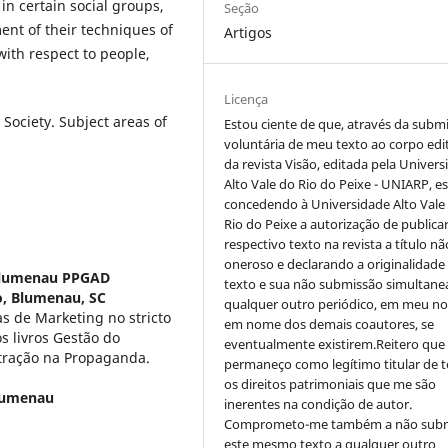
in certain social groups,
Seção
nt of their techniques of
Artigos
with respect to people,
Licença
ociety. Subject areas of
Estou ciente de que, através da subm
voluntária de meu texto ao corpo edit
da revista Visão, editada pela Univer
Alto Vale do Rio do Peixe - UNIARP, e
concedendo à Universidade Alto Vale
Rio do Peixe a autorização de publica
respectivo texto na revista a título nã
oneroso e declarando a originalidade
Blumenau PPGAD
texto e sua não submissão simultane
, Blumenau, SC
qualquer outro periódico, em meu n
as de Marketing no stricto
em nome dos demais coautores, se
 livros Gestão do
eventualmente existirem.Reitero que
tração na Propaganda.
permaneço como legítimo titular de 
os direitos patrimoniais que me são
lumenau
inerentes na condição de autor.
Comprometo-me também a não sub
este mesmo texto a qualquer outro