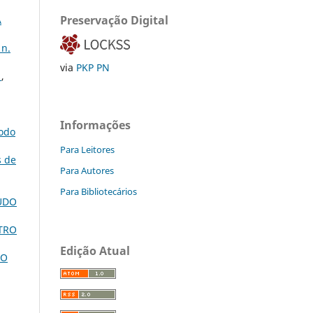
Preservação Digital
À
 n.
via
PKP PN
L
,
Informações
odo
Para Leitores
s de
Para Autores
Para Bibliotecários
UDO
TRO
Edição Atual
DO