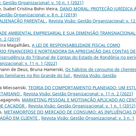
: Gestão Organizacional: v. 10 n. 1 (2021)
, Isabel Cristina Bohn Vieira,
DANO MORAL: PROTEÇÃO JURÍDICA 
Gestão Organizacional: v. 8 n. 2 (2019)
ALIENAÇÃO PARENTAL
,
Revista Visão: Gestão Organizacional: v. 12
ADE AMBIENTAL EMPRESARIAL E SUA DIMENSÃO TRANSNACIONA
n. 2 (2019)
eira Magalhães,
A LEI DE RESPONSABILIDADE FISCAL COMO
RIO FINANCEIRO E NORTEADORA DA APRECIAÇÃO DAS CONTAS DE
sprudência do Tribunal de Contas do Estado de Rondônia no perí
nizacional: v. 11 n. 1 (2022)
dmann de Deus, Bruna Hamerski,
Os hábitos de consumo de cliente
sas familiares no Rio Grande do Sul
,
Revista Visão: Gestão
na Miecoanski,
TEORIA DO COMPORTAMENTO PLANEJADO: UM EST
GETARIANO
,
Revista Visão: Gestão Organizacional: v. 11 n. 2 (2022)
ragagnolo,
MARKETING PESSOAL E MOTIVAÇÃO APLICADO AO CEN
 DE CAÇADOR
,
Revista Visão: Gestão Organizacional: v. 1 n. 1 (2012)
s,
METAMORFOSE DO MERCADO DE CONSUMO: AS INFLUÊNCIAS 
ADÃO EM CLIENTE
,
Revista Visão: Gestão Organizacional: v. 3 n. 1