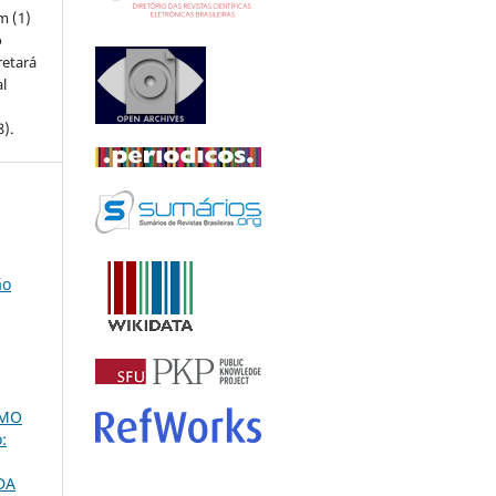
m (1)
o
retará
l
8).
ão
OMO
:
DA