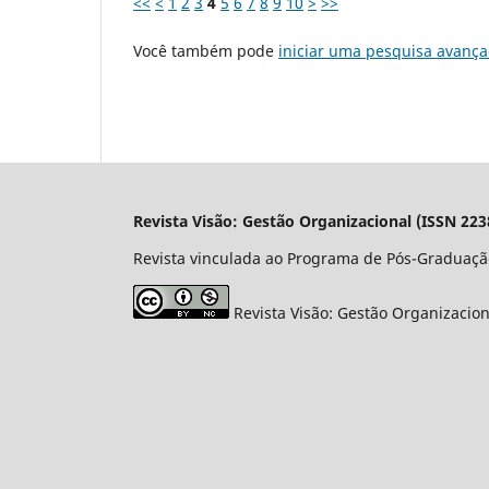
<<
<
1
2
3
4
5
6
7
8
9
10
>
>>
Você também pode
iniciar uma pesquisa avança
Revista Visão: Gestão Organizacional (ISSN 223
Revista vinculada ao Programa de Pós-Graduaçã
Revista Visão: Gestão Organizacio