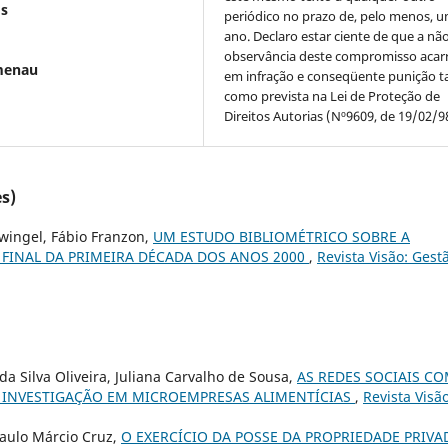
os
periódico no prazo de, pelo menos, u
ano. Declaro estar ciente de que a nã
observância deste compromisso acar
menau
em infração e conseqüente punição ta
como prevista na Lei de Proteção de
Direitos Autorias (Nº9609, de 19/02/9
s)
wingel, Fábio Franzon,
UM ESTUDO BIBLIOMÉTRICO SOBRE A
 FINAL DA PRIMEIRA DÉCADA DOS ANOS 2000
,
Revista Visão: Gest
a Silva Oliveira, Juliana Carvalho de Sousa,
AS REDES SOCIAIS C
 INVESTIGAÇÃO EM MICROEMPRESAS ALIMENTÍCIAS
,
Revista Visão
Paulo Márcio Cruz,
O EXERCÍCIO DA POSSE DA PROPRIEDADE PRIVA