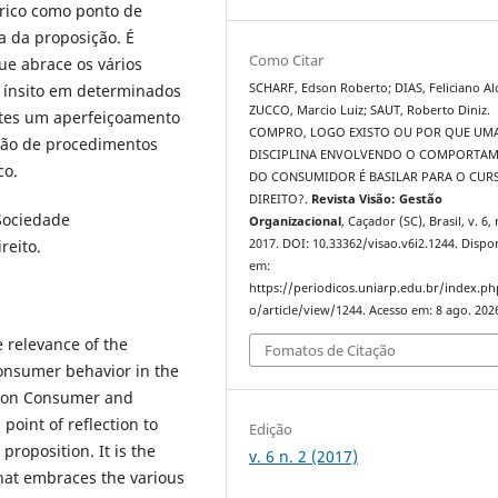
rico como ponto de
ia da proposição. É
Como Citar
ue abrace os vários
 ínsito em determinados
SCHARF, Edson Roberto; DIAS, Feliciano Alc
ZUCCO, Marcio Luiz; SAUT, Roberto Diniz.
entes um aperfeiçoamento
COMPRO, LOGO EXISTO OU POR QUE UM
ução de procedimentos
DISCIPLINA ENVOLVENDO O COMPORTA
co.
DO CONSUMIDOR É BASILAR PARA O CUR
DIREITO?.
Revista Visão: Gestão
Sociedade
Organizacional
, Caçador (SC), Brasil, v. 6, 
reito.
2017. DOI: 10.33362/visao.v6i2.1244. Dispo
em:
https://periodicos.uniarp.edu.br/index.ph
o/article/view/1244. Acesso em: 8 ago. 202
e relevance of the
Fomatos de Citação
consumer behavior in the
s on Consumer and
point of reflection to
Edição
proposition. It is the
v. 6 n. 2 (2017)
that embraces the various