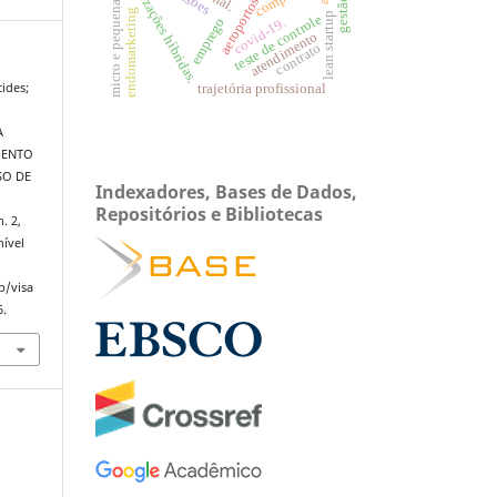
micro e pequena empresa
organizações híbridas.
endomarketing
lean startup
teste de controle
emprego
covid-19.
atendimento
contrato
ides;
trajetória profissional
A
MENTO
SO DE
Indexadores, Bases de Dados,
Repositórios e Bibliotecas
n. 2,
nível
p/visa
6.