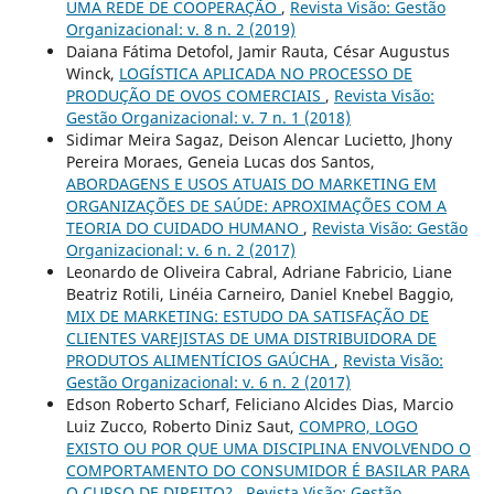
UMA REDE DE COOPERAÇÃO
,
Revista Visão: Gestão
Organizacional: v. 8 n. 2 (2019)
Daiana Fátima Detofol, Jamir Rauta, César Augustus
Winck,
LOGÍSTICA APLICADA NO PROCESSO DE
PRODUÇÃO DE OVOS COMERCIAIS
,
Revista Visão:
Gestão Organizacional: v. 7 n. 1 (2018)
Sidimar Meira Sagaz, Deison Alencar Lucietto, Jhony
Pereira Moraes, Geneia Lucas dos Santos,
ABORDAGENS E USOS ATUAIS DO MARKETING EM
ORGANIZAÇÕES DE SAÚDE: APROXIMAÇÕES COM A
TEORIA DO CUIDADO HUMANO
,
Revista Visão: Gestão
Organizacional: v. 6 n. 2 (2017)
Leonardo de Oliveira Cabral, Adriane Fabricio, Liane
Beatriz Rotili, Linéia Carneiro, Daniel Knebel Baggio,
MIX DE MARKETING: ESTUDO DA SATISFAÇÃO DE
CLIENTES VAREJISTAS DE UMA DISTRIBUIDORA DE
PRODUTOS ALIMENTÍCIOS GAÚCHA
,
Revista Visão:
Gestão Organizacional: v. 6 n. 2 (2017)
Edson Roberto Scharf, Feliciano Alcides Dias, Marcio
Luiz Zucco, Roberto Diniz Saut,
COMPRO, LOGO
EXISTO OU POR QUE UMA DISCIPLINA ENVOLVENDO O
COMPORTAMENTO DO CONSUMIDOR É BASILAR PARA
O CURSO DE DIREITO?
,
Revista Visão: Gestão