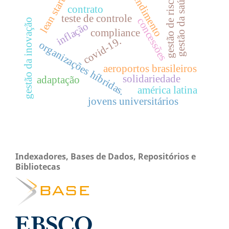
lean startup
atendimento
gestão da saúde
gestão de riscos
contrato
teste de controle
concessões
gestão da inovação
inflação
compliance
covid-19.
organizações híbridas.
aeroportos brasileiros
solidariedade
adaptação
américa latina
jovens universitários
Indexadores, Bases de Dados, Repositórios e
Bibliotecas