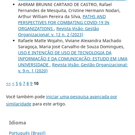
AHIRAM BRUNNI CARTAXO DE CASTRO, Rafael
Fernandes de Mesquita, Cristine Hermann Nodari,
Arthur William Pereira da Silva,
PATHS AND
PERSPECTIVES FOR COMBATING COVID-19 IN
ORGANIZATIONS
,
Revista Visão: Gestão
Organizacional: v. 12 n. 2 (2023)
Rafaele Matte Wojahn, Viviane Alexandra Machado
Saragoça, Maria José Carvalho de Souza Domingues,
USO E INTENÇÃO DE USO DE TECNOLOGIA DA
INFORMAÇÃO E DA COMUNICAÇÃO: ESTUDO EM UMA
UNIVERSIDADE
,
Revista Visão: Gestão Organizacional:
v. 9 n. 1 (2020)
<<
<
5
6
7
8
9
10
Você também pode
iniciar uma pesquisa avançada por
similaridade
para este artigo.
Idioma
Português (Brasil)