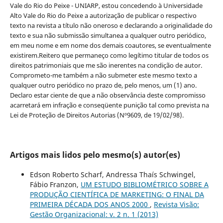
Vale do Rio do Peixe - UNIARP, estou concedendo à Universidade
Alto Vale do Rio do Peixe a autorização de publicar o respectivo
texto na revista a título não oneroso e declarando a originalidade do
texto e sua não submissão simultanea a qualquer outro periódico,
em meu nome e em nome dos demais coautores, se eventualmente
existirem.Reitero que permaneço como legítimo titular de todos os
direitos patrimoniais que me são inerentes na condição de autor.
Comprometo-me também a não submeter este mesmo texto a
qualquer outro periódico no prazo de, pelo menos, um (1) ano.
Declaro estar ciente de que a não observância deste compromisso
acarretará em infração e conseqüente punição tal como prevista na
Lei de Proteção de Direitos Autorias (Nº9609, de 19/02/98).
Artigos mais lidos pelo mesmo(s) autor(es)
Edson Roberto Scharf, Andressa Thaís Schwingel,
Fábio Franzon,
UM ESTUDO BIBLIOMÉTRICO SOBRE A
PRODUÇÃO CIENTÍFICA DE MARKETING: O FINAL DA
PRIMEIRA DÉCADA DOS ANOS 2000
,
Revista Visão:
Gestão Organizacional: v. 2 n. 1 (2013)