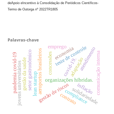
de
Apoio e
Incentivo à Consolidação de Periódicos
Científicos
-
Termo de Outorga nº
2022TR1805
Palavras-chave
emprego
teste de controle
economia
atendimento
aeroportos brasileiros
setor gastronômico
comunicação interna
concessões
pandemia covid-19
adaptação
covid-19.
gestão da saúde
jovens universitários
lean startup
organizações híbridas.
gestão de riscos
inflação
solidariedade
compliance
contrato