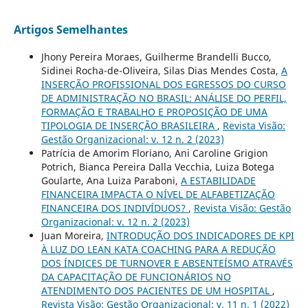
Artigos Semelhantes
Jhony Pereira Moraes, Guilherme Brandelli Bucco,
Sidinei Rocha-de-Oliveira, Silas Dias Mendes Costa,
A
INSERÇÃO PROFISSIONAL DOS EGRESSOS DO CURSO
DE ADMINISTRAÇÃO NO BRASIL: ANÁLISE DO PERFIL,
FORMAÇÃO E TRABALHO E PROPOSIÇÃO DE UMA
TIPOLOGIA DE INSERÇÃO BRASILEIRA
,
Revista Visão:
Gestão Organizacional: v. 12 n. 2 (2023)
Patrícia de Amorim Floriano, Ani Caroline Grigion
Potrich, Bianca Pereira Dalla Vecchia, Luiza Botega
Goularte, Ana Luiza Paraboni,
A ESTABILIDADE
FINANCEIRA IMPACTA O NÍVEL DE ALFABETIZAÇÃO
FINANCEIRA DOS INDIVÍDUOS?
,
Revista Visão: Gestão
Organizacional: v. 12 n. 2 (2023)
Juan Moreira,
INTRODUÇÃO DOS INDICADORES DE KPI
À LUZ DO LEAN KATA COACHING PARA A REDUÇÃO
DOS ÍNDICES DE TURNOVER E ABSENTEÍSMO ATRAVÉS
DA CAPACITAÇÃO DE FUNCIONÁRIOS NO
ATENDIMENTO DOS PACIENTES DE UM HOSPITAL
,
Revista Visão: Gestão Organizacional: v. 11 n. 1 (2022)