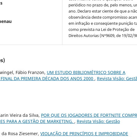
os
periódico no prazo de, pelo menos, u
ano. Declaro estar ciente de que a nã
observância deste compromisso acar
menau
em infração e conseqüente punição ta
como prevista na Lei de Proteção de
Direitos Autorias (Nº9609, de 19/02/9
s)
wingel, Fábio Franzon,
UM ESTUDO BIBLIOMÉTRICO SOBRE A
 FINAL DA PRIMEIRA DÉCADA DOS ANOS 2000
,
Revista Visão: Gest
rin Vieira da Silva,
POR QUE OS JOGADORES DE FORTNITE COMP
ÕES PARA A GESTÃO DE MARKETING.
,
Revista Visão: Gestão
e da Rosa Ziesemer,
VIOLAÇÃO DE PRINCÍPIOS E IMPROBIDADE