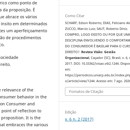
rico como ponto de
ia da proposição. É
Como Citar
ue abrace os vários
 ínsito em determinados
SCHARF, Edson Roberto; DIAS, Feliciano Alc
ZUCCO, Marcio Luiz; SAUT, Roberto Diniz.
entes um aperfeiçoamento
COMPRO, LOGO EXISTO OU POR QUE UM
ução de procedimentos
DISCIPLINA ENVOLVENDO O COMPORTA
co.
DO CONSUMIDOR É BASILAR PARA O CUR
DIREITO?.
Revista Visão: Gestão
Sociedade
Organizacional
, Caçador (SC), Brasil, v. 6, 
reito.
2017. DOI: 10.33362/visao.v6i2.1244. Dispo
em:
https://periodicos.uniarp.edu.br/index.ph
o/article/view/1244. Acesso em: 7 ago. 202
e relevance of the
Fomatos de Citação
consumer behavior in the
s on Consumer and
point of reflection to
Edição
proposition. It is the
v. 6 n. 2 (2017)
that embraces the various