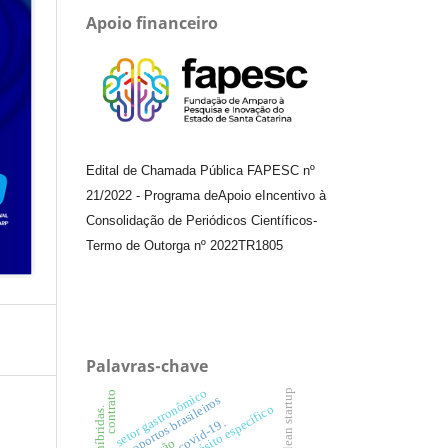
Apoio financeiro
Edital de Chamada Pública FAPESC nº
21/2022
-
Programa de
Apoio e
Incentivo à
Consolidação de Periódicos
Científicos
-
Termo de Outorga nº
2022TR1805
Palavras-chave
setor gastronômico
lean startup
contrato
aeroportos brasileiros
covid-19.