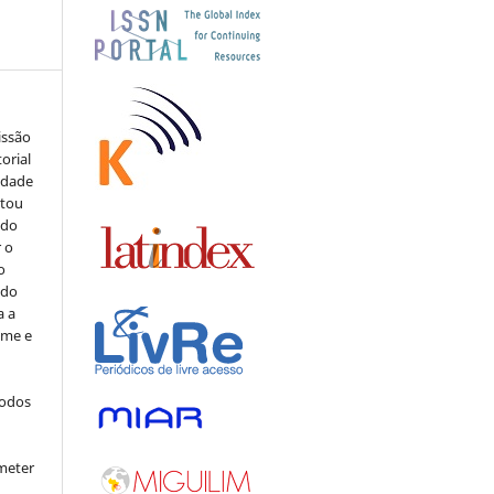
issão
orial
sidade
stou
 do
r o
o
 do
a a
ome e
todos
meter