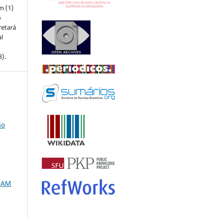
m (1)
o
retará
l
8).
ão
RAM