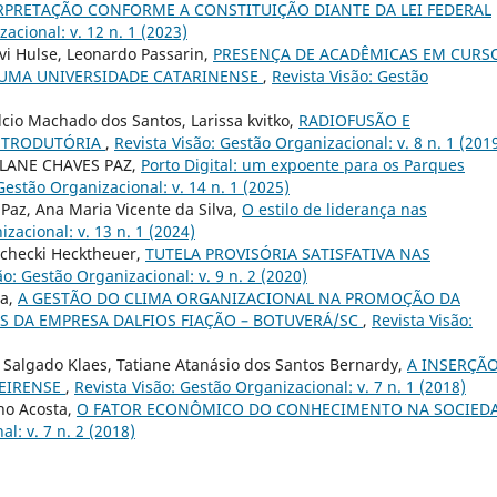
RPRETAÇÃO CONFORME A CONSTITUIÇÃO DIANTE DA LEI FEDERAL
acional: v. 12 n. 1 (2023)
evi Hulse, Leonardo Passarin,
PRESENÇA DE ACADÊMICAS EM CURS
UMA UNIVERSIDADE CATARINENSE
,
Revista Visão: Gestão
elcio Machado dos Santos, Larissa kvitko,
RADIOFUSÃO E
NTRODUTÓRIA
,
Revista Visão: Gestão Organizacional: v. 8 n. 1 (201
LANE CHAVES PAZ,
Porto Digital: um expoente para os Parques
Gestão Organizacional: v. 14 n. 1 (2025)
Paz, Ana Maria Vicente da Silva,
O estilo de liderança nas
zacional: v. 13 n. 1 (2024)
Rychecki Hecktheuer,
TUTELA PROVISÓRIA SATISFATIVA NAS
ão: Gestão Organizacional: v. 9 n. 2 (2020)
sa,
A GESTÃO DO CLIMA ORGANIZACIONAL NA PROMOÇÃO DA
S DA EMPRESA DALFIOS FIAÇÃO – BOTUVERÁ/SC
,
Revista Visão:
uiz Salgado Klaes, Tatiane Atanásio dos Santos Bernardy,
A INSERÇÃ
DEIRENSE
,
Revista Visão: Gestão Organizacional: v. 7 n. 1 (2018)
ho Acosta,
O FATOR ECONÔMICO DO CONHECIMENTO NA SOCIED
l: v. 7 n. 2 (2018)