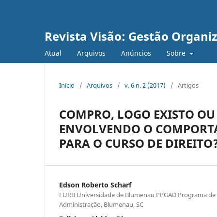
Revista Visão: Gestão Organi
Atual
Arquivos
Anúncios
Sobre
Início
/
Arquivos
/
v. 6 n. 2 (2017)
/
Artigos
COMPRO, LOGO EXISTO OU
ENVOLVENDO O COMPORTA
PARA O CURSO DE DIREITO
Edson Roberto Scharf
FURB Universidade de Blumenau PPGAD Programa de
Administração, Blumenau, SC