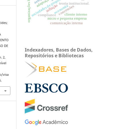
sociedades de propósito específico
organizações híbridas.
adaptação
teoria institucional.
inflação
economia
concessões
cliente interno
compliance
micro e pequena empresa
ides;
comunicação interna
A
MENTO
SO DE
Indexadores, Bases de Dados,
Repositórios e Bibliotecas
n. 2,
nível
p/visa
6.