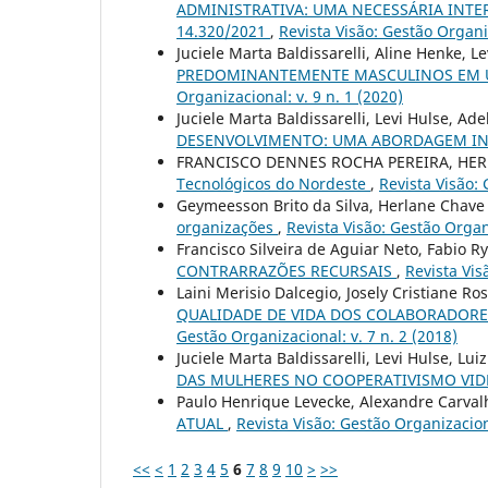
ADMINISTRATIVA: UMA NECESSÁRIA INTE
14.320/2021
,
Revista Visão: Gestão Organiz
Juciele Marta Baldissarelli, Aline Henke, L
PREDOMINANTEMENTE MASCULINOS EM 
Organizacional: v. 9 n. 1 (2020)
Juciele Marta Baldissarelli, Levi Hulse, Ad
DESENVOLVIMENTO: UMA ABORDAGEM I
FRANCISCO DENNES ROCHA PEREIRA, HER
Tecnológicos do Nordeste
,
Revista Visão: 
Geymeesson Brito da Silva, Herlane Chave 
organizações
,
Revista Visão: Gestão Organi
Francisco Silveira de Aguiar Neto, Fabio 
CONTRARRAZÕES RECURSAIS
,
Revista Vis
Laini Merisio Dalcegio, Josely Cristiane Ro
QUALIDADE DE VIDA DOS COLABORADORE
Gestão Organizacional: v. 7 n. 2 (2018)
Juciele Marta Baldissarelli, Levi Hulse, L
DAS MULHERES NO COOPERATIVISMO VI
Paulo Henrique Levecke, Alexandre Carval
ATUAL
,
Revista Visão: Gestão Organizaciona
<<
<
1
2
3
4
5
6
7
8
9
10
>
>>