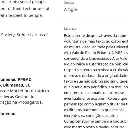
in certain social groups,
Seção
nt of their techniques of
Artigos
with respect to people,
Licença
ociety. Subject areas of
Estou ciente de que, através da subm
voluntária de meu texto ao corpo edit
da revista Visão, editada pela Univer
Alto Vale do Rio do Peixe - UNIARP, e
concedendo à Universidade Alto Vale
Rio do Peixe a autorização de publica
respectivo texto na revista a título nã
oneroso e declarando a originalidade
Blumenau PPGAD
texto e sua não submissão simultane
, Blumenau, SC
qualquer outro periódico, em meu n
as de Marketing no stricto
em nome dos demais coautores, se
 livros Gestão do
eventualmente existirem.Reitero que
tração na Propaganda.
permaneço como legítimo titular de 
os direitos patrimoniais que me são
lumenau
inerentes na condição de autor.
Comprometo-me também a não sub
este mesmo texto a qualquer outro