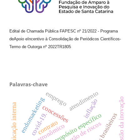
Edital de Chamada Pública FAPESC nº 21/2022
-
Programa
de
Apoio e
Incentivo à Consolidação de Periódicos
Científicos
-
Termo de Outorga nº
2022TR1805
Palavras-chave
atendimento
emprego
endomarketing
gestão da inovação
inflação
comunicação interna
concessões
covid-19.
sociedades de propósito específico
aeroportos brasileiros
contrato
gestão de riscos
setor gastronômico