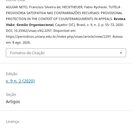
AGUIAR NETO, Francisco Silveira de; HECKTHEUER, Fabio Rychecki. TUTELA
PROVISÓRIA SATISFATIVA NAS CONTRARRAZÕES RECURSAIS: PROVISIONAL
PROTECTION IN THE CONTEXT OF COUNTERARGUMENTS IN APPEALS.
Revista
Visão: Gestão Organizacional
, Caçador (SC), Brasil, v. 9, n. 2, p. 55–72, 2020.
DOI: 10.33362/visao.v9i2.2297. Disponível em:
https://periodicos.uniarp.edu.br/index.php/visao/article/view/2297. Acesso
em: 8 ago. 2026.
Fomatos de Citação
Edição
v. 9 n. 2 (2020)
Seção
Artigos
Licença