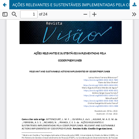
AÇÕES RELEVANTES E SUSTENTÁVEIS IMPLEMENTADAS PELA CODEP/PGDP/UNEB