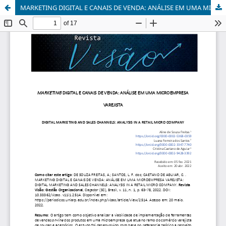
MARKETING DIGITAL E CANAIS DE VENDA: ANÁLISE EM UMA MICROEMPRESA VAREJISTA