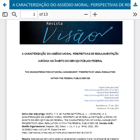
A CARACTERIZAÇÃO DO ASSÉDIO MORAL: PERSPECTIVAS DE REGULAMENTAÇÃO JURÍDICA NO ÂMBITO DO SERVIÇO PÚBLICO FEDERAL