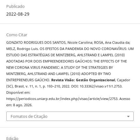
Publicado
2022-08-29
Como Citar
GONZATO RODRIGUES DOS SANTOS, Nicole Carolina; ROSA, Ana Claudia da;
MELZ, Rodrigo Luis. OS EFEITOS DA PANDEMIA DO NOVO CORONAVÍRUS: UM
ESTUDO DAS ESTRATÉGIAS DE MINTZBERG, AHLSTRAND E LAMPEL (2010)
ADOTADAS POR DOIS EMPREENDEDORES GAÚCHOS: THE EFFECTS OF THE
NEW CORONA VIRUS PANDEMIC: A STUDY OF THE STRATEGIES BY
MINTZBERG, AHLSTRAND AND LAMPEL (2010) ADOPTED BY TWO
ENTREPRENEURS GAÚCHO.
Revista Visão: Gestão Organizacional
, Caçador
(SC), Brasil, v. 11, n. 1, p. 193–210, 2022. DOI: 10.33362/visao.v11i1.2753.
Disponível em:
https://periodicos.uniarp.edu.br/index.php/visao/article/view/2753. Acesso
em: 8 ago. 2026.
Fomatos de Citação
Edição