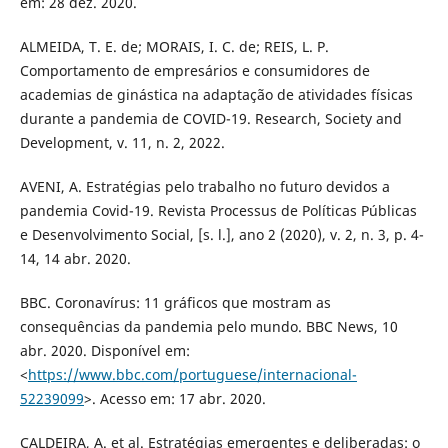
em: 28 dez. 2020.
ALMEIDA, T. E. de; MORAIS, I. C. de; REIS, L. P.
Comportamento de empresários e consumidores de
academias de ginástica na adaptação de atividades físicas
durante a pandemia de COVID-19. Research, Society and
Development, v. 11, n. 2, 2022.
AVENI, A. Estratégias pelo trabalho no futuro devidos a
pandemia Covid-19. Revista Processus de Políticas Públicas
e Desenvolvimento Social, [s. l.], ano 2 (2020), v. 2, n. 3, p. 4-
14, 14 abr. 2020.
BBC. Coronavírus: 11 gráficos que mostram as
consequências da pandemia pelo mundo. BBC News, 10
abr. 2020. Disponível em:
<
https://www.bbc.com/portuguese/internacional-
52239099
>. Acesso em: 17 abr. 2020.
CALDEIRA, A. et al. Estratégias emergentes e deliberadas: o