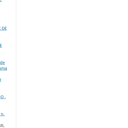
 DE
E
 de
 uma
O
NO
,
 n.
ti,