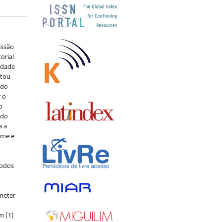
issão
orial
sidade
stou
 do
r o
o
 do
a a
ome e
todos
meter
m (1)