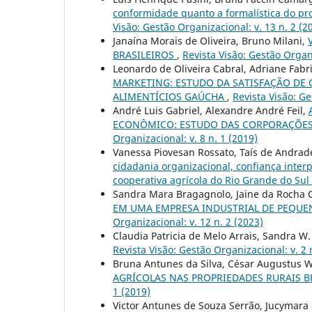
conformidade quanto a formalística do pro
Visão: Gestão Organizacional: v. 13 n. 2 (2
Janaína Morais de Oliveira, Bruno Milani,
BRASILEIROS
,
Revista Visão: Gestão Organi
Leonardo de Oliveira Cabral, Adriane Fabric
MARKETING: ESTUDO DA SATISFAÇÃO DE 
ALIMENTÍCIOS GAÚCHA
,
Revista Visão: Ge
André Luis Gabriel, Alexandre André Feil,
ECONÔMICO: ESTUDO DAS CORPORAÇÕES
Organizacional: v. 8 n. 1 (2019)
Vanessa Piovesan Rossato, Taís de Andrad
cidadania organizacional, confiança inter
cooperativa agrícola do Rio Grande do Sul
Sandra Mara Bragagnolo, Jaine da Rocha 
EM UMA EMPRESA INDUSTRIAL DE PEQUE
Organizacional: v. 12 n. 2 (2023)
Claudia Patricia de Melo Arrais, Sandra W.
Revista Visão: Gestão Organizacional: v. 2 
Bruna Antunes da Silva, César Augustus 
AGRÍCOLAS NAS PROPRIEDADES RURAIS BR
1 (2019)
Victor Antunes de Souza Serrão, Jucymara S