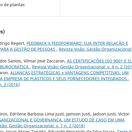
o de plantas
s)
odrigo Regert,
FEEDBACK X FEEDFORWARD: SUA INTER-RELAÇÃO E
ARA A GESTÃO DE PESSOAS
,
Revista Visão: Gestão Organizacional:
dos Santos, Vilmar José Zaccaron,
AS CERTIFICAÇÕES ISO 9001 E S
A BUROCRÁTICA
,
Revista Visão: Gestão Organizacional: v. 4 n. 2 (20
caron,
ALIANÇAS ESTRATÉGICAS x VANTAGENS COMPETITIVAS: UM
MA EMPRESA DE PLÁSTICOS E SEUS FORNECEDORES INTEGRADOS
,
n. 2 (2016)
nin, Edrilene Barbosa Lima Justi, Jamson Justi, Jadson Justi, Victor
GANIZACIONAL E GOVERNANÇA: UM ESTUDO DE CASO EM UMA
isão: Gestão Organizacional: v. 7 n. 2 (2018)
o, Jocias Maier Zanatta, Eduardo Fernando da Silva Souza,
Teste d