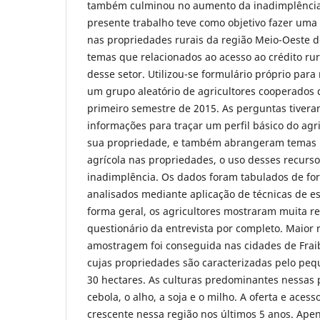
também culminou no aumento da inadimplência 
presente trabalho teve como objetivo fazer uma
nas propriedades rurais da região Meio-Oeste 
temas que relacionados ao acesso ao crédito rur
desse setor. Utilizou-se formulário próprio para 
um grupo aleatório de agricultores cooperado
primeiro semestre de 2015. As perguntas tivera
informações para traçar um perfil básico do agri
sua propriedade, e também abrangeram temas r
agrícola nas propriedades, o uso desses recursos
inadimplência. Os dados foram tabulados de fo
analisados mediante aplicação de técnicas de est
forma geral, os agricultores mostraram muita r
questionário da entrevista por completo. Maior 
amostragem foi conseguida nas cidades de Frai
cujas propriedades são caracterizadas pelo p
30 hectares. As culturas predominantes nessas 
cebola, o alho, a soja e o milho. A oferta e acesso
crescente nessa região nos últimos 5 anos. Ape