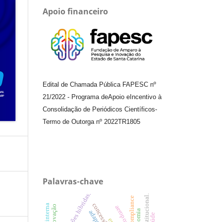
Apoio financeiro
Edital de Chamada Pública FAPESC nº
21/2022
-
Programa de
Apoio e
Incentivo à
Consolidação de Periódicos
Científicos
-
Termo de Outorga nº
2022TR1805
Palavras-chave
organizações híbridas.
teoria institucional.
compliance
concessões
economia