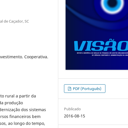
al de Caçador, SC
investimento. Cooperativa.
PDF (Português)
to rural a partir da
 da produção
Publicado
dernização dos sistemas
2016-08-15
ursos financeiros bem
sos, ao longo do tempo,