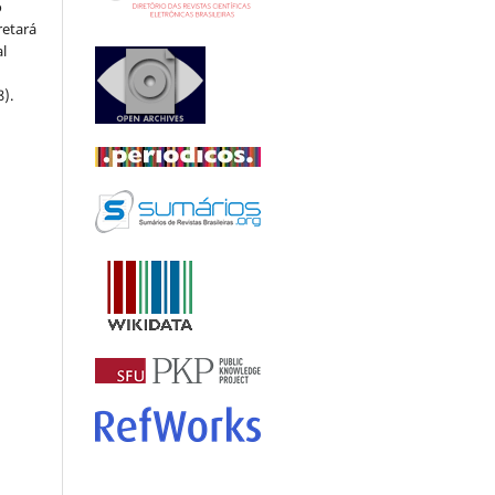
o
retará
l
8).