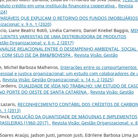
duto crédito em uma instituição financeira cooperativa
,
Revista
024)
VARIÁVEIS QUE EXPLICAM O RETORNO DOS FUNDOS IMOBILIÁRIOS
zacional: v. 9 n. 1 (2020)
io, Liane Beatriz Rotili, Linéia Carneiro, Daniel Knebel Baggio,
MIX
CLIENTES VAREJISTAS DE UMA DISTRIBUIDORA DE PRODUTOS
stão Organizacional: v. 6 n. 2 (2017)
ANÁLISE RELACIONAL ENTRE O DESEMPENHO AMBIENTAL, SOCIAL 
 COM SELO ISE DA BM&FBOVESPA
,
Revista Visão: Gestão
e, Michel Barboza Malheiros,
Interações entre os comportamentos
pessoal e justiça organizacional: um estudo com colaboradores de
,
Revista Visão: Gestão Organizacional: v. 14 n. 2 (2025)
Cordeiro,
QUALIDADE DE VIDA NO TRABALHO: UM ESTUDO DE CAS
NO PORTE DO OESTE DE SANTA CATARINA
,
Revista Visão: Gestão
 Lazaris,
RECONHECIMENTO CONTÁBIL DOS CRÉDITOS DE CARBO
n. 1 (2013)
Winck,
EVOLUÇÃO DA QUANTIDADE DE MÁQUINAS E IMPLEMENTOS
ASILEIRAS (1960-2017)
,
Revista Visão: Gestão Organizacional: v. 8
oares Araújo, Jadson Justi, Jamson Justi, Edrilene Barbosa Lima Jus