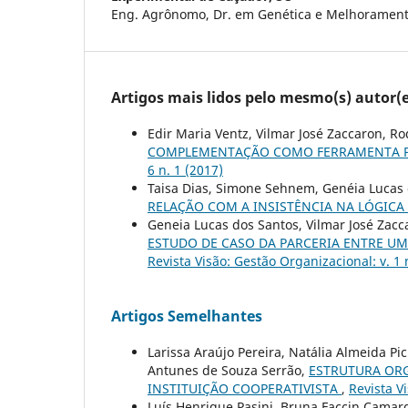
Eng. Agrônomo, Dr. em Genética e Melhorament
Artigos mais lidos pelo mesmo(s) autor(e
Edir Maria Ventz, Vilmar José Zaccaron, R
COMPLEMENTAÇÃO COMO FERRAMENTA P
6 n. 1 (2017)
Taisa Dias, Simone Sehnem, Genéia Lucas 
RELAÇÃO COM A INSISTÊNCIA NA LÓGIC
Geneia Lucas dos Santos, Vilmar José Zac
ESTUDO DE CASO DA PARCERIA ENTRE U
Revista Visão: Gestão Organizacional: v. 1 
Artigos Semelhantes
Larissa Araújo Pereira, Natália Almeida Pici
Antunes de Souza Serrão,
ESTRUTURA OR
INSTITUIÇÃO COOPERATIVISTA
,
Revista V
Luís Henrique Pasini, Bruna Faccin Camarg