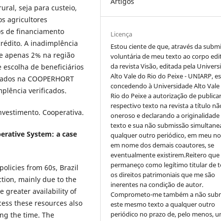
Artigos
ral, seja para custeio,
s agricultores
s de financiamento
Licença
crédito. A inadimplência
Estou ciente de que, através da subm
de apenas 2% na região
voluntária de meu texto ao corpo edit
da revista Visão, editada pela Univer
 escolha de beneficiários
Alto Vale do Rio do Peixe - UNIARP, e
ticados na COOPERHORT
concedendo à Universidade Alto Vale
mplência verificados.
Rio do Peixe a autorização de publica
respectivo texto na revista a título nã
investimento. Cooperativa.
oneroso e declarando a originalidade
texto e sua não submissão simultane
perative System: a case
qualquer outro periódico, em meu n
em nome dos demais coautores, se
eventualmente existirem.Reitero que
permaneço como legítimo titular de 
policies from 60s, Brazil
os direitos patrimoniais que me são
tion, mainly due to the
inerentes na condição de autor.
 greater availability of
Comprometo-me também a não sub
ccess these resources also
este mesmo texto a qualquer outro
periódico no prazo de, pelo menos, u
ong the time. The