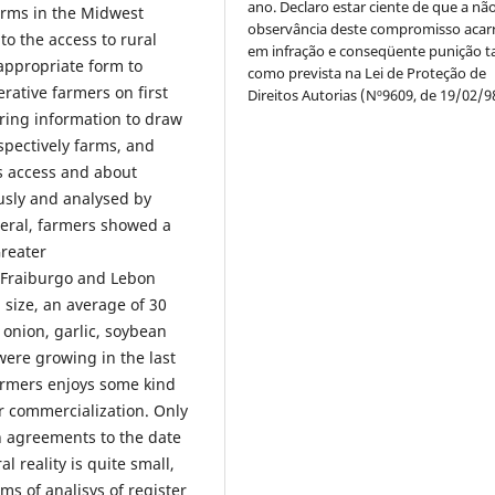
ano. Declaro estar ciente de que a nã
farms in the Midwest
observância deste compromisso acar
to the access to rural
em infração e conseqüente punição ta
 appropriate form to
como prevista na Lei de Proteção de
rative farmers on first
Direitos Autorias (Nº9609, de 19/02/9
ring information to draw
espectively farms, and
ts access and about
usly and analysed by
neral, farmers showed a
Greater
f Fraiburgo and Lebon
 size, an average of 30
onion, garlic, soybean
were growing in the last
farmers enjoys some kind
or commercialization. Only
n agreements to the date
l reality is quite small,
ms of analisys of register