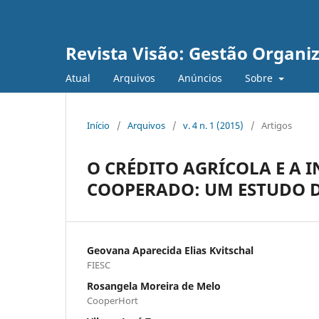
Revista Visão: Gestão Organi
Atual
Arquivos
Anúncios
Sobre
Início
/
Arquivos
/
v. 4 n. 1 (2015)
/
Artigos
O CRÉDITO AGRÍCOLA E A 
COOPERADO: UM ESTUDO 
Geovana Aparecida Elias Kvitschal
FIESC
Rosangela Moreira de Melo
CooperHort