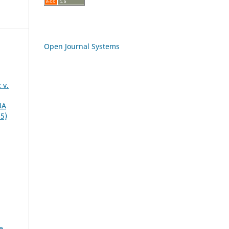
Open Journal Systems
 v.
UA
15)
e