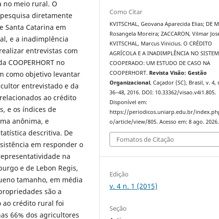
no meio rural. O
Como Citar
 pesquisa diretamente
KVITSCHAL, Geovana Aparecida Elias; DE 
de Santa Catarina em
Rosangela Moreira; ZACCARON, Vilmar Jos
al, e a inadimplência
KVITSCHAL, Marcus Vinicius. O CRÉDITO
realizar entrevistas com
AGRÍCOLA E A INADIMPLÊNCIA NO SISTE
s da COOPERHORT no
COOPERADO: UM ESTUDO DE CASO NA
m como objetivo levantar
COOPERHORT.
Revista Visão: Gestão
Organizacional
, Caçador (SC), Brasil, v. 4, 
cultor entrevistado e da
36–48, 2016. DOI: 10.33362/visao.v4i1.805.
elacionados ao crédito
Disponível em:
, e os índices de
https://periodicos.uniarp.edu.br/index.ph
rma anônima, e
o/article/view/805. Acesso em: 8 ago. 2026
atística descritiva. De
Fomatos de Citação
esistência em responder o
representatividade na
burgo e de Lebon Regis,
Edição
equeno tamanho, em média
v. 4 n. 1 (2015)
propriedades são a
 ao crédito rural foi
Seção
nas 66% dos agricultores