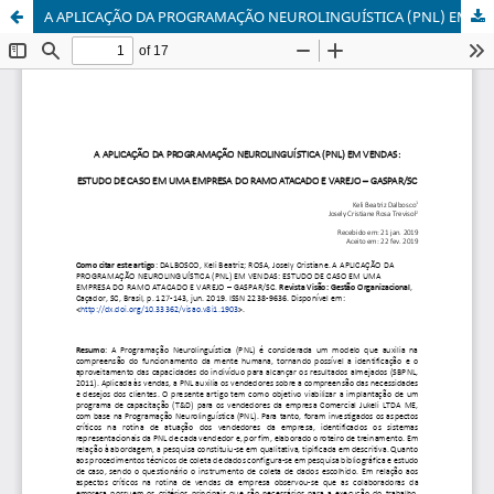
A APLICAÇÃO DA PROGRAMAÇÃO NEUROLINGUÍSTICA (PNL) EM VENDAS: ESTUDO DE CASO EM UMA EMPRESA DO RAMO ATACADO E VAREJO – GASPAR/SC