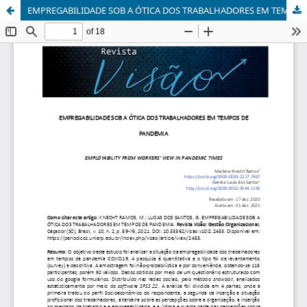
EMPREGABILIDADE SOB A ÓTICA DOS TRABALHADORES EM TEMPOS DE PANDEMIA