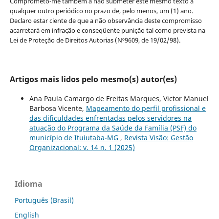
Comprometo-me também a não submeter este mesmo texto a
qualquer outro periódico no prazo de, pelo menos, um (1) ano.
Declaro estar ciente de que a não observância deste compromisso
acarretará em infração e conseqüente punição tal como prevista na
Lei de Proteção de Direitos Autorias (Nº9609, de 19/02/98).
Artigos mais lidos pelo mesmo(s) autor(es)
Ana Paula Camargo de Freitas Marques, Victor Manuel
Barbosa Vicente,
Mapeamento do perfil profissional e
das dificuldades enfrentadas pelos servidores na
atuação do Programa da Saúde da Família (PSF) do
município de Ituiutaba-MG
,
Revista Visão: Gestão
Organizacional: v. 14 n. 1 (2025)
Idioma
Português (Brasil)
English