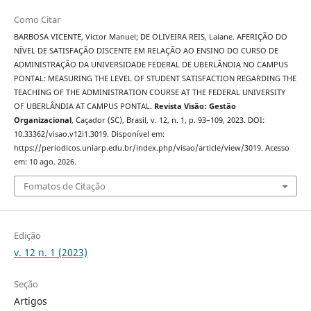
Como Citar
BARBOSA VICENTE, Victor Manuel; DE OLIVEIRA REIS, Laiane. AFERIÇÃO DO
NÍVEL DE SATISFAÇÃO DISCENTE EM RELAÇÃO AO ENSINO DO CURSO DE
ADMINISTRAÇÃO DA UNIVERSIDADE FEDERAL DE UBERLÂNDIA NO CAMPUS
PONTAL: MEASURING THE LEVEL OF STUDENT SATISFACTION REGARDING THE
TEACHING OF THE ADMINISTRATION COURSE AT THE FEDERAL UNIVERSITY
OF UBERLÂNDIA AT CAMPUS PONTAL.
Revista Visão: Gestão
Organizacional
, Caçador (SC), Brasil, v. 12, n. 1, p. 93–109, 2023. DOI:
10.33362/visao.v12i1.3019. Disponível em:
https://periodicos.uniarp.edu.br/index.php/visao/article/view/3019. Acesso
em: 10 ago. 2026.
Fomatos de Citação
Edição
v. 12 n. 1 (2023)
Seção
Artigos