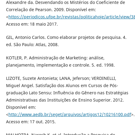
Alexandre da. Desvendando os Mistérios do Coeficiente de
Correlação de Pearson. 2009. Disponível em:
<
https://periodicos.ufpe.br/revistas/politicahoje/article/view/
Acesso em: 18 maio 2017.
GIL, Antonio Carlos. Como elaborar projetos de pesquisa. 4.
ed. São Paulo: Atlas, 2008.
KOTLER, P. Administração de Marketing: análise,
planejamento, implementação e controle. 5. ed. 1998.
LIZOTE, Suzete Antonieta; LANA, Jeferson; VERDINELLI,
Miguel Angel. Satisfação dos Alunos em Cursos de Pós-
graduação Lato Sensu: Influência do Gênero nas Estratégias
Administrativas das Instituições de Ensino Superior. 2012.
Disponível em:
<
http://www.aedb.br/seget/arquivos/artigos12/10216100.pdf
>.
Acesso em: 17 out. 2015.
MALHOTRA, Naresh K. et al. Introdução a Pesquisa de