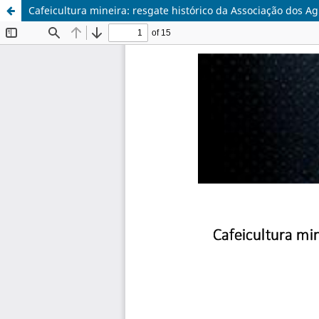
Cafeicultura mineira: resgate histórico da Associação dos A