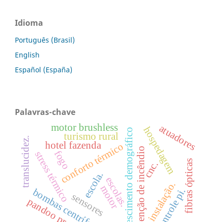
Idioma
Português (Brasil)
English
Español (España)
Palavras-chave
motor brushless
atuadores
hospedagem
crescimento demográfico
turismo rural
translucidez.
hotel fazenda
conforto térmico
prevenção de incêndio
fogo
stress térmico
fibras ópticas
cnc.
escola.
escolas.
instalação.
motor
controle pi.
bombas centrífugas
sensores
pandoo proinjec