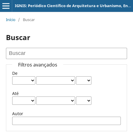
IGNIS: Periódico Científico de Arquitetura e Urbanismo, Engenharias e Tecnologia de Informação
Início
/
Buscar
Buscar
Filtros avançados
De
Até
Autor