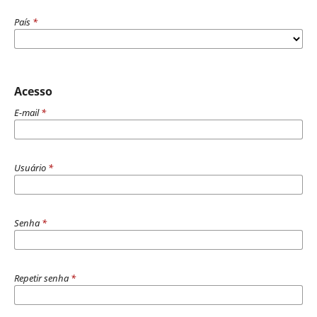
País
*
Acesso
E-mail
*
Usuário
*
Senha
*
Repetir senha
*