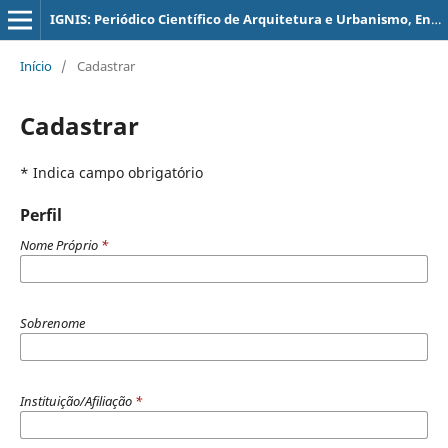
IGNIS: Periódico Científico de Arquitetura e Urbanismo, Engenharias e Tecnologia de Informação
Início
/
Cadastrar
Cadastrar
* Indica campo obrigatório
Perfil
Nome Próprio
*
Sobrenome
Instituição/Afiliação
*