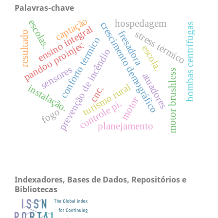
Palavras-chave
captação
escolas.
hospedagem
crescimento demográfico
bombas centrífugas
ensino integral
stress térmico
fresadora
resultado
conforto térmico
pandoo proinjec
escola.
prevenção de incêndio
sensores
motor brushless
atuadores
turismo rural
instalação.
cnc.
motor
controle pi.
fogo
planejamento
Indexadores, Bases de Dados, Repositórios e
Bibliotecas