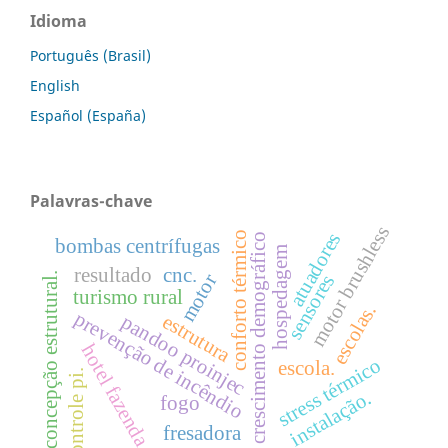
Idioma
Português (Brasil)
English
Español (España)
Palavras-chave
motor brushless
atuadores
conforto térmico
crescimento demográfico
bombas centrífugas
hospedagem
resultado
cnc.
concepção estrutural.
motor
sensores
turismo rural
escolas.
prevenção de incêndio
estrutura
pandoo proinjec
hotel fazenda
stress térmico
escola.
controle pi.
instalação.
fogo
fresadora