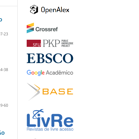
O
07-23
24-38
39-60
ÃO