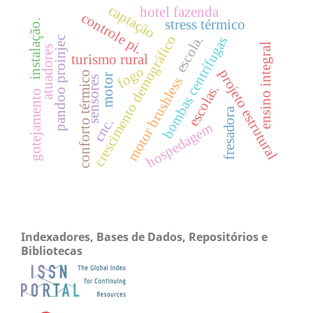
captação
hotel fazenda
controle pi.
stress térmico
instalação.
crescimento demográfico
escola.
bombas centrífugas
pandoo proinjec
ensino integral
atuadores
turismo rural
fogo
projeto estrutural
conforto térmico
motor
sensores
motor brushless
escolas.
gotejamento
fresadora
cnc.
hospedagem
Indexadores, Bases de Dados, Repositórios e
Bibliotecas