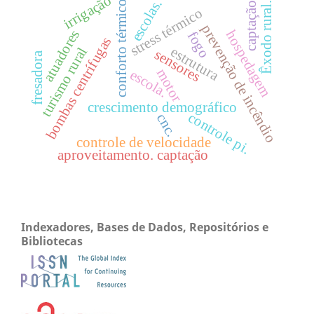
irrigação
escolas.
conforto térmico
Êxodo rural.
captação
stress térmico
prevenção de incêndio
atuadores
hospedagem
fogo
bombas centrífugas
estrutura
turismo rural
sensores
fresadora
motor
escola.
crescimento demográfico
controle pi.
cnc.
controle de velocidade
aproveitamento. captação
Indexadores, Bases de Dados, Repositórios e
Bibliotecas