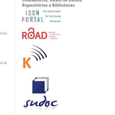
Repositórios e Bibliotecas
39-53
54-74