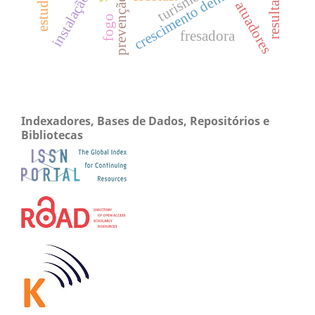
crescimento demográfico
resultado
instalação.
atuadores
fogo
fresadora
Indexadores, Bases de Dados, Repositórios e
Bibliotecas