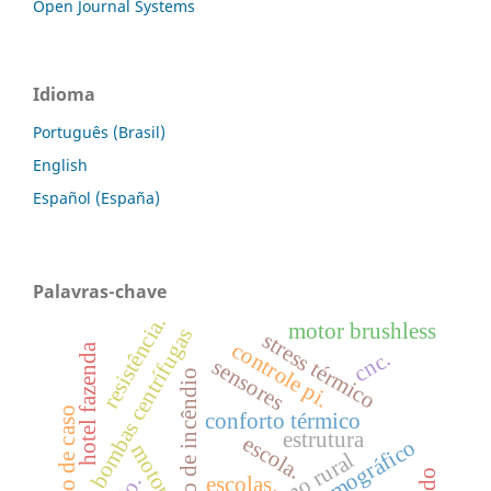
Open Journal Systems
Idioma
Português (Brasil)
English
Español (España)
Palavras-chave
resistência.
motor brushless
bombas centrífugas
stress térmico
controle pi.
hotel fazenda
cnc.
sensores
prevenção de incêndio
estudo de caso
conforto térmico
estrutura
escola.
motor
turismo rural
escolas.