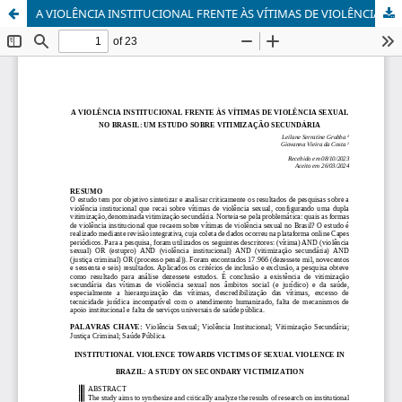
A VIOLÊNCIA INSTITUCIONAL FRENTE ÀS VÍTIMAS DE VIOLÊNCIA SEXUAL NO BRASIL: UM ESTUDO SOBRE VITIMIZAÇÃO SECUNDÁRIA