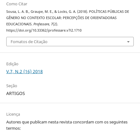
Como Citar
Sousa, L. A. B., Graupe, M. E., & Locks, G. A. (2018). POLÍTICAS PÚBLICAS DE
GÊNERO NO CONTEXTO ESCOLAR: PERCEPÇÕES DE ORIENTADORAS
EDUCACIONAIS.
Professare
,
7
(2).
https://doi.org/10.33362/professare.v7i2.1710
Fomatos de Citação
Edição
V.7, N.2 (16) 2018
Seção
ARTIGOS
Licença
Autores que publicam nesta revista concordam com os seguintes
termos: