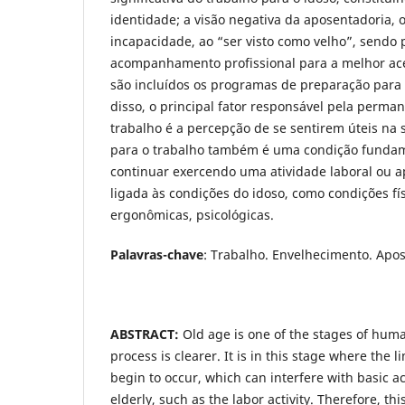
identidade; a visão negativa da aposentadoria, 
incapacidade, ao “ser visto como velho”, sendo 
acompanhamento profissional para a melhor ace
são incluídos os programas de preparação para 
disso, o principal fator responsável pela perma
trabalho é a percepção de se sentirem úteis na
para o trabalho também é uma condição fundam
continuar exercendo uma atividade laboral ou ap
ligada às condições do idoso, como condições fís
ergonômicas, psicológicas.
Palavras-chave
: Trabalho. Envelhecimento. Apo
ABSTRACT:
Old age is one of the stages of huma
process is clearer. It is in this stage where the l
begin to occur, which can interfere with basic acti
elderly, such as the labor activity. Therefore, th