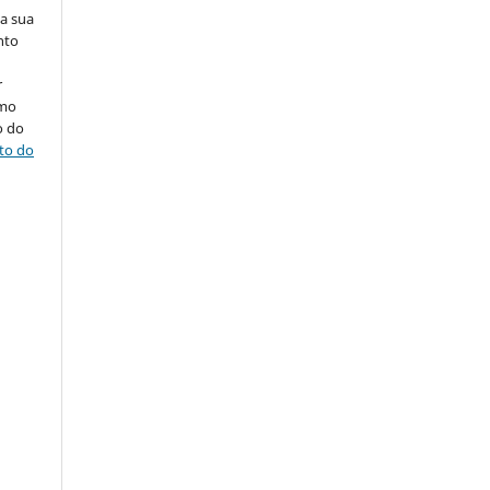
na sua
nto
r
omo
o do
ito do