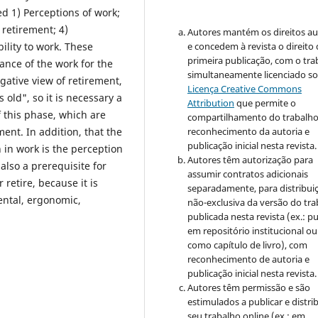
d 1) Perceptions of work;
 retirement; 4)
Autores mantém os direitos au
ility to work. These
e concedem à revista o direito
primeira publicação, com o tra
tance of the work for the
simultaneamente licenciado so
egative view of retirement,
Licença Creative Commons
 old", so it is necessary a
Attribution
que permite o
 this phase, which are
compartilhamento do trabalh
ent. In addition, that the
reconhecimento da autoria e
publicação inicial nesta revista.
n in work is the perception
Autores têm autorização para
 also a prerequisite for
assumir contratos adicionais
 retire, because it is
separadamente, para distribui
mental, ergonomic,
não-exclusiva da versão do tr
publicada nesta revista (ex.: pu
em repositório institucional ou
como capítulo de livro), com
reconhecimento de autoria e
publicação inicial nesta revista.
Autores têm permissão e são
estimulados a publicar e distrib
seu trabalho online (ex.: em