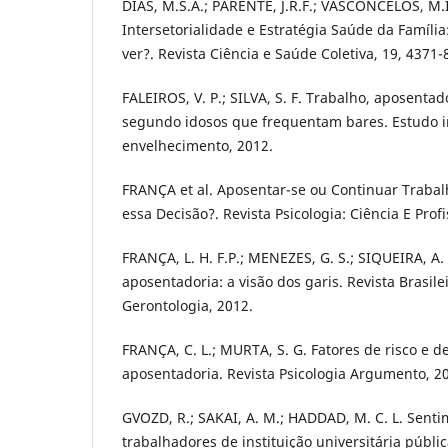
DIAS, M.S.A.; PARENTE, J.R.F.; VASCONCELOS, M.I.
Intersetorialidade e Estratégia Saúde da Famíli
ver?. Revista Ciência e Saúde Coletiva, 19, 4371-
FALEIROS, V. P.; SILVA, S. F. Trabalho, aposentad
segundo idosos que frequentam bares. Estudo in
envelhecimento, 2012.
FRANÇA et al. Aposentar-se ou Continuar Traba
essa Decisão?. Revista Psicologia: Ciência E Prof
FRANÇA, L. H. F.P.; MENEZES, G. S.; SIQUEIRA, A
aposentadoria: a visão dos garis. Revista Brasile
Gerontologia, 2012.
FRANÇA, C. L.; MURTA, S. G. Fatores de risco e 
aposentadoria. Revista Psicologia Argumento, 2
GVOZD, R.; SAKAI, A. M.; HADDAD, M. C. L. Senti
trabalhadores de instituição universitária públi