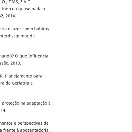
O.; DIAS, F.A.C.
a: tudo ou quase nada a
82, 2014.
oria e lazer como hábitos
terdisciplinar de
lhando? O que Influencia
issão, 2013.
. R. Planejamento para
ira de Geriatria e
de proteção na adaptação à
014.
mentos e perspectivas de
ca frente à aposentadoria.