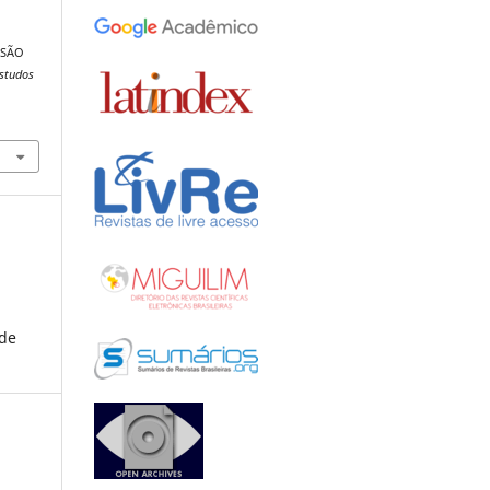
ISÃO
Estudos
 de
: