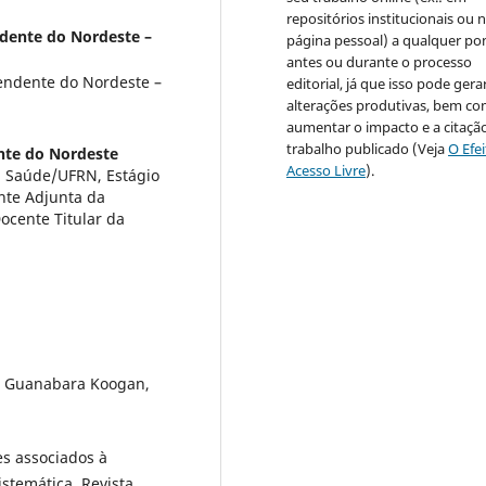
repositórios institucionais ou 
dente do Nordeste –
página pessoal) a qualquer po
antes ou durante o processo
endente do Nordeste –
editorial, já que isso pode gera
alterações produtivas, bem c
aumentar o impacto e a citaçã
trabalho publicado (Veja
O Efe
nte do Nordeste
Acesso Livre
).
a Saúde/UFRN, Estágio
nte Adjunta da
ocente Titular da
ro: Guanabara Koogan,
res associados à
istemática. Revista