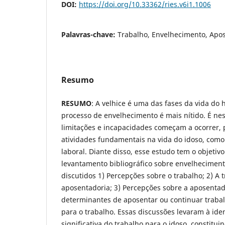
DOI:
https://doi.org/10.33362/ries.v6i1.1006
Palavras-chave:
Trabalho, Envelhecimento, Apos
Resumo
RESUMO
: A velhice é uma das fases da vida d
processo de envelhecimento é mais nítido. É ne
limitações e incapacidades começam a ocorrer, 
atividades fundamentais na vida do idoso, como
laboral. Diante disso, esse estudo tem o objetiv
levantamento bibliográfico sobre envelheciment
discutidos 1) Percepções sobre o trabalho; 2) A 
aposentadoria; 3) Percepções sobre a aposentado
determinantes de aposentar ou continuar traba
para o trabalho. Essas discussões levaram à iden
significativa do trabalho para o idoso, constitui