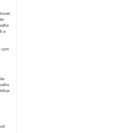
torais
 de
balho
b a
o com
ção
abalho
blicar
uir