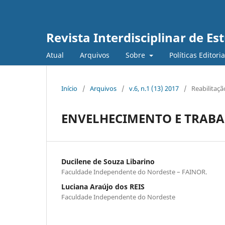
Revista Interdisciplinar de E
Atual
Arquivos
Sobre
Políticas Editori
Início
/
Arquivos
/
v.6, n.1 (13) 2017
/
Reabilitaçã
ENVELHECIMENTO E TRABA
Ducilene de Souza Libarino
Faculdade Independente do Nordeste – FAINOR.
Luciana Araújo dos REIS
Faculdade Independente do Nordeste