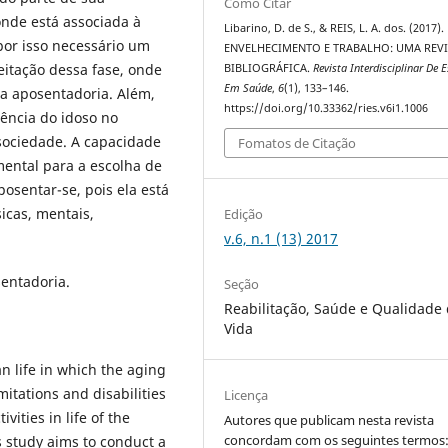
Como Citar
onde está associada à
Libarino, D. de S., & REIS, L. A. dos. (2017).
por isso necessário um
ENVELHECIMENTO E TRABALHO: UMA REV
itação dessa fase, onde
BIBLIOGRÁFICA.
Revista Interdisciplinar De 
Em Saúde
,
6
(1), 133–146.
a aposentadoria. Além,
https://doi.org/10.33362/ries.v6i1.1006
nência do idoso no
 sociedade. A capacidade
Fomatos de Citação
ental para a escolha de
osentar-se, pois ela está
icas, mentais,
Edição
v.6, n.1 (13) 2017
sentadoria.
Seção
Reabilitação, Saúde e Qualidade
Vida
n life in which the aging
imitations and disabilities
Licença
vities in life of the
Autores que publicam nesta revista
concordam com os seguintes termos
is study aims to conduct a