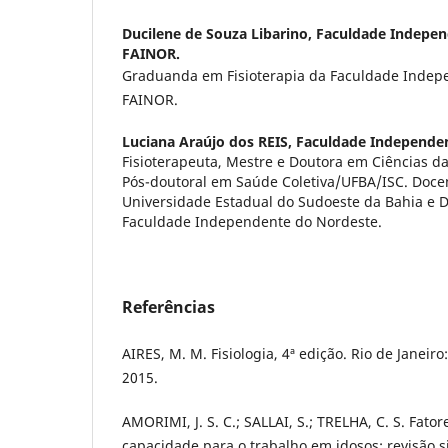
Ducilene de Souza Libarino,
Faculdade Indepen
FAINOR.
Graduanda em Fisioterapia da Faculdade Indep
FAINOR.
Luciana Araújo dos REIS,
Faculdade Independe
Fisioterapeuta, Mestre e Doutora em Ciências d
Pós-doutoral em Saúde Coletiva/UFBA/ISC. Doce
Universidade Estadual do Sudoeste da Bahia e D
Faculdade Independente do Nordeste.
Referências
AIRES, M. M. Fisiologia, 4ª edição. Rio de Janei
2015.
AMORIMI, J. S. C.; SALLAI, S.; TRELHA, C. S. Fato
capacidade para o trabalho em idosos: revisão s