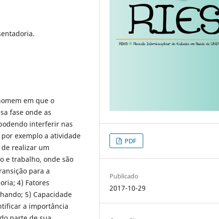
entadoria.
o homem em que o
ssa fase onde as
podendo interferir nas
 por exemplo a atividade
PDF
o de realizar um
o e trabalho, onde são
transição para a
Publicado
ria; 4) Fatores
2017-10-29
lhando; 5) Capacidade
tificar a importância
ndo parte de sua