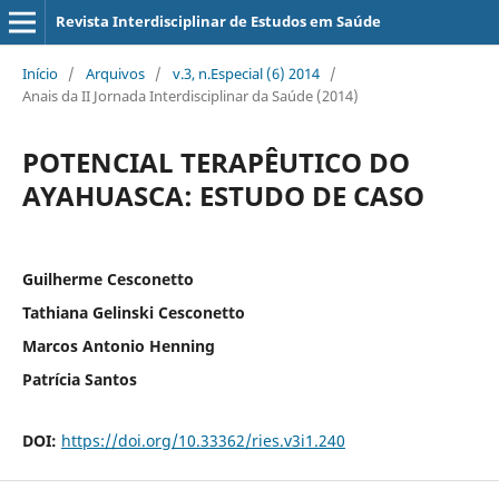
Revista Interdisciplinar de Estudos em Saúde
Início
/
Arquivos
/
v.3, n.Especial (6) 2014
/
Anais da II Jornada Interdisciplinar da Saúde (2014)
POTENCIAL TERAPÊUTICO DO
AYAHUASCA: ESTUDO DE CASO
Guilherme Cesconetto
Tathiana Gelinski Cesconetto
Marcos Antonio Henning
Patrícia Santos
DOI:
https://doi.org/10.33362/ries.v3i1.240