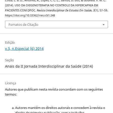
Costa, L. B. D., Antunes, A., Lopes, C. C. C., Santos, D. dos, & Gouvêia, V. M. C.
(2014). USO DA OXIGENOTERAPIA NO CONTROLE DA HIPERCAPNIA EM
PACIENTES COM DPOC.
Revista Interdisciplinar De Estudos Em Saúde
,
3
(1), 57–59.
https://doi.org/10.33362/ries.v3i1.248
Fomatos de Citação
Edição
v.3, n.Especial (6) 2014
Seção
Anais da II Jornada Interdisciplinar da Saúde (2014)
Licença
Autores que publicam nesta revista concordam com os seguintes
termos:
Autores mantém os direitos autorais e concedem à revista o
direito de primeira publicação, com o trabalho