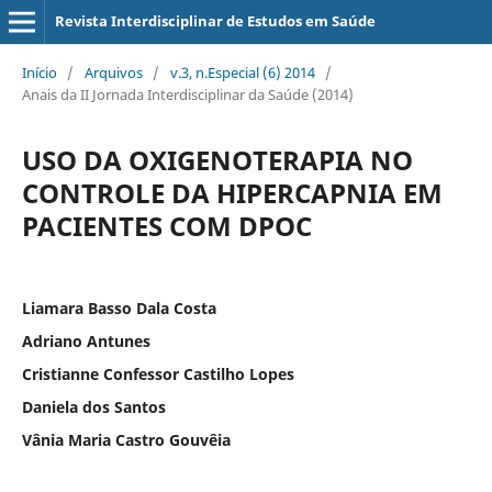
Revista Interdisciplinar de Estudos em Saúde
Início
/
Arquivos
/
v.3, n.Especial (6) 2014
/
Anais da II Jornada Interdisciplinar da Saúde (2014)
USO DA OXIGENOTERAPIA NO
CONTROLE DA HIPERCAPNIA EM
PACIENTES COM DPOC
Liamara Basso Dala Costa
Adriano Antunes
Cristianne Confessor Castilho Lopes
Daniela dos Santos
Vânia Maria Castro Gouvêia