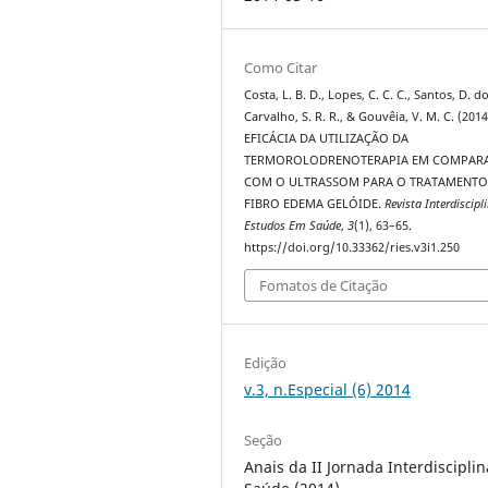
Como Citar
Costa, L. B. D., Lopes, C. C. C., Santos, D. do
Carvalho, S. R. R., & Gouvêia, V. M. C. (2014
EFICÁCIA DA UTILIZAÇÃO DA
TERMOROLODRENOTERAPIA EM COMPAR
COM O ULTRASSOM PARA O TRATAMENTO
FIBRO EDEMA GELÓIDE.
Revista Interdiscipl
Estudos Em Saúde
,
3
(1), 63–65.
https://doi.org/10.33362/ries.v3i1.250
Fomatos de Citação
Edição
v.3, n.Especial (6) 2014
Seção
Anais da II Jornada Interdiscipli