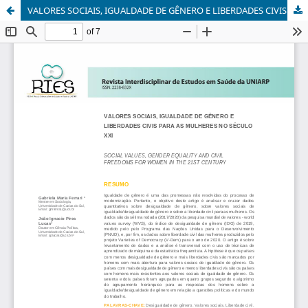
VALORES SOCIAIS, IGUALDADE DE GÊNERO E LIBERDADES CIVIS PARA AS MULHERES NO SÉCULO XXI