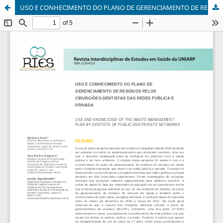
USO E CONHECIMENTO DO PLANO DE GERENCIAMENTO DE RESIDUOS PELOS CIRURGIÕES-DENTISTAS DAS REDES PÚBLICA E PRIVADA