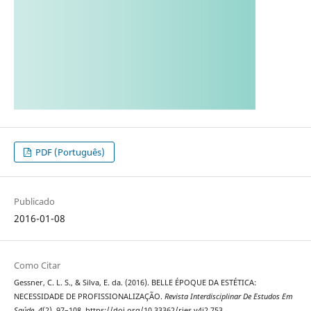
PDF (Português)
Publicado
2016-01-08
Como Citar
Gessner, C. L. S., & Silva, E. da. (2016). BELLE ÉPOQUE DA ESTÉTICA:
NECESSIDADE DE PROFISSIONALIZAÇÃO.
Revista Interdisciplinar De Estudos Em
Saúde
,
4
(2), 97–108. https://doi.org/10.33362/ries.v4i2.753