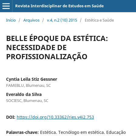
Revista Interdisciplinar de Estudos em Saúde
Início
/
Arquivos
/
v.4, n.2 (10) 2015
/
Estética e Saúde
BELLE ÉPOQUE DA ESTÉTICA:
NECESSIDADE DE
PROFISSIONALIZAÇÃO
Cyntia Leila Stiz Gessner
FAMEBLU, Blumenau, SC
Everaldo da Silva
SOCIESC, Blumenau, SC
DOI:
https://doi.org/10.33362/ries.v4i2.753
Palavras-chave:
Estética. Tecnólogo em estética. Educação