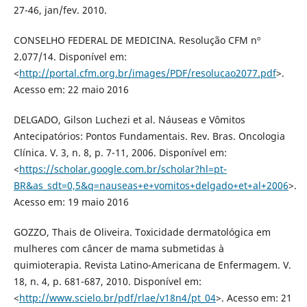
27-46, jan/fev. 2010.
CONSELHO FEDERAL DE MEDICINA. Resolução CFM nº
2.077/14. Disponível em:
<
http://portal.cfm.org.br/images/PDF/resolucao2077.pdf
>.
Acesso em: 22 maio 2016
DELGADO, Gilson Luchezi et al. Náuseas e Vômitos
Antecipatórios: Pontos Fundamentais. Rev. Bras. Oncologia
Clínica. V. 3, n. 8, p. 7-11, 2006. Disponível em:
<
https://scholar.google.com.br/scholar?hl=pt-
BR&as_sdt=0,5&q=nauseas+e+vomitos+delgado+et+al+2006
>.
Acesso em: 19 maio 2016
GOZZO, Thais de Oliveira. Toxicidade dermatológica em
mulheres com câncer de mama submetidas à
quimioterapia. Revista Latino-Americana de Enfermagem. V.
18, n. 4, p. 681-687, 2010. Disponível em:
<
http://www.scielo.br/pdf/rlae/v18n4/pt_04
>. Acesso em: 21