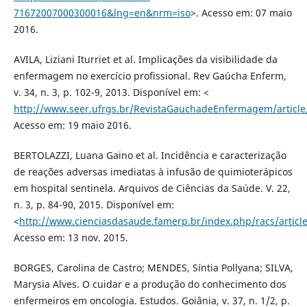
71672007000300016&lng=en&nrm=iso
>. Acesso em: 07 maio
2016.
AVILA, Liziani Iturriet et al. Implicações da visibilidade da
enfermagem no exercício profissional. Rev Gaúcha Enferm,
v. 34, n. 3, p. 102-9, 2013. Disponível em: <
http://www.seer.ufrgs.br/RevistaGauchadeEnfermagem/article
Acesso em: 19 maio 2016.
BERTOLAZZI, Luana Gaino et al. Incidência e caracterização
de reações adversas imediatas à infusão de quimioterápicos
em hospital sentinela. Arquivos de Ciências da Saúde. V. 22,
n. 3, p. 84-90, 2015. Disponível em:
<
http://www.cienciasdasaude.famerp.br/index.php/racs/articl
Acesso em: 13 nov. 2015.
BORGES, Carolina de Castro; MENDES, Síntia Pollyana; SILVA,
Marysia Alves. O cuidar e a produção do conhecimento dos
enfermeiros em oncologia. Estudos. Goiânia, v. 37, n. 1/2, p.