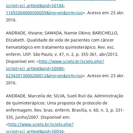
script=sci_arttext&pid=S0104-
11692004000500009&lng=en&nrm=iso
>. Acesso em: 23 abr.
2016.
ANDRADE, Viviane; SAWADA, Namie Okino; BARICHELLO,
Elizabeth. Qualidade de vida de pacientes com câncer
hematológico em tratamento quimioterápico. Rev. esc.
enferm. USP. São Paulo, v. 47, n. 2, p. 355-361, abr/2013.
Disponível em: <
http://www.scielo.br/scielo.php?
script=sci_arttext&pid=S0080-
62342013000200012&lng=en&nrm=iso
>. Acesso em: 23 abr.
2016.
ANDRADE, Marceila de; SILVA, Sueli Ruil da. Administração
de quimioterápicos: Uma proposta de protocolo de
enfermagem. Rev. bras. enferm. Brasília, v. 60, n. 3, p. 331-
335, junho/2007. Disponível em:
<
http://www.scielo.br/scielo.php?
script=sci_arttext&pid=S0034-