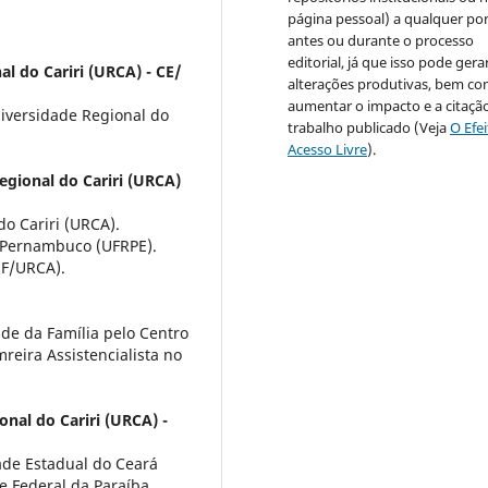
página pessoal) a qualquer po
antes ou durante o processo
editorial, já que isso pode gera
l do Cariri (URCA) - CE/
alterações produtivas, bem c
aumentar o impacto e a citaçã
iversidade Regional do
trabalho publicado (Veja
O Efe
Acesso Livre
).
egional do Cariri (URCA)
o Cariri (URCA).
 Pernambuco (UFRPE).
F/URCA).
de da Família pelo Centro
reira Assistencialista no
nal do Cariri (URCA) -
ade Estadual do Ceará
e Federal da Paraíba