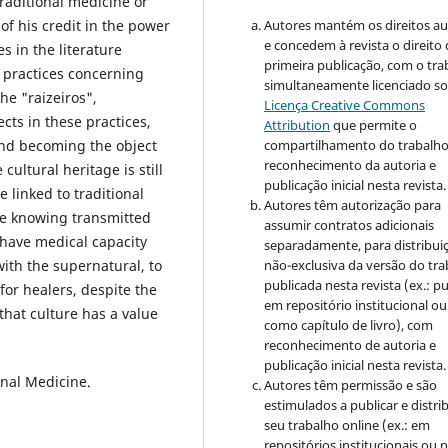
raditional medicine or
 of his credit in the power
Autores mantém os direitos au
e concedem à revista o direito
 in the literature
primeira publicação, com o tra
l practices concerning
simultaneamente licenciado so
he "raizeiros",
Licença Creative Commons
ts in these practices,
Attribution
que permite o
 and becoming the object
compartilhamento do trabalh
reconhecimento da autoria e
ultural heritage is still
publicação inicial nesta revista.
 linked to traditional
Autores têm autorização para
dge knowing transmitted
assumir contratos adicionais
o have medical capacity
separadamente, para distribui
ith the supernatural, to
não-exclusiva da versão do tr
publicada nesta revista (ex.: pu
 for healers, despite the
em repositório institucional ou
hat culture has a value
como capítulo de livro), com
reconhecimento de autoria e
publicação inicial nesta revista.
onal Medicine.
Autores têm permissão e são
estimulados a publicar e distrib
seu trabalho online (ex.: em
repositórios institucionais ou 