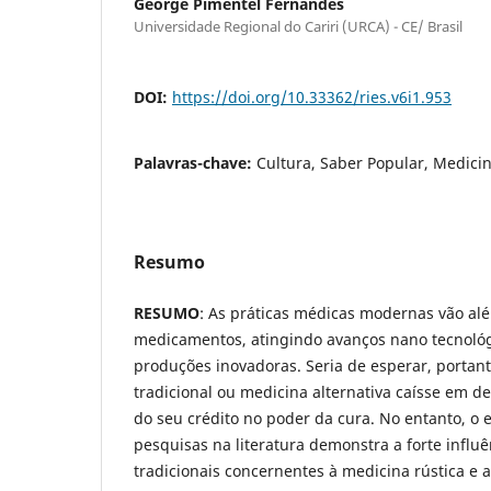
George Pimentel Fernandes
Universidade Regional do Cariri (URCA) - CE/ Brasil
DOI:
https://doi.org/10.33362/ries.v6i1.953
Palavras-chave:
Cultura, Saber Popular, Medicin
Resumo
RESUMO
: As práticas médicas modernas vão al
medicamentos, atingindo avanços nano tecnológi
produções inovadoras. Seria de esperar, portan
tradicional ou medicina alternativa caísse em d
do seu crédito no poder da cura. No entanto, o
pesquisas na literatura demonstra a forte influê
tradicionais concernentes à medicina rústica e