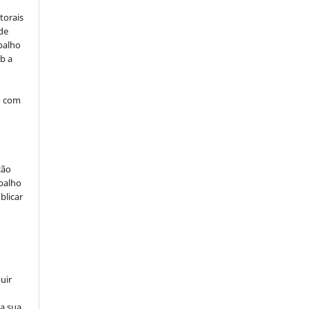
torais
 de
balho
b a
o com
ção
abalho
blicar
uir
na sua