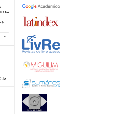
&
CURA NA
2–84.
aúde
: