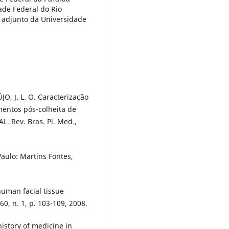
ade Federal do Rio
 adjunto da Universidade
ÚJO, J. L. O. Caracterização
mentos pós-colheita de
L. Rev. Bras. Pl. Med.,
aulo: Martins Fontes,
human facial tissue
60, n. 1, p. 103-109, 2008.
istory of medicine in