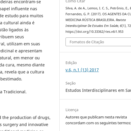
Como Citar
zedeiras encontram-se
papel influente nas
Silva, A. de A., Lemos, I. C. S., Petrônio, E., 
Fernandes, G. P. (2017). OS AGENTES DA 
de estudo para muitos
MEDICINA RÚSTICA BRASILEIRA.
Revista
 cultural ainda é
Interdisciplinar De Estudos Em Saúde
,
6
(1), 7
stão ligados às
https://doi.org/10.33362/ries.v6i1.953
tribuem seus
Fomatos de Citação
al, utilizam em suas
edicinal e apresentam
natural, em menor ou
Edição
 da cura, mesmo diante
v.6, n.1 (13) 2017
, revela que a cultura
ubestimado.
Seção
Estudos Interdisciplinares em S
a Tradicional.
Licença
Autores que publicam nesta revista
 the production of drugs,
concordam com os seguintes termos
s surgery and innovative