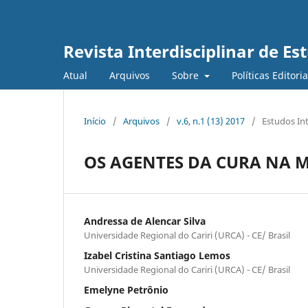
Revista Interdisciplinar de E
Atual
Arquivos
Sobre
Políticas Editori
Início
/
Arquivos
/
v.6, n.1 (13) 2017
/
Estudos In
OS AGENTES DA CURA NA M
Andressa de Alencar Silva
Universidade Regional do Cariri (URCA) - CE/ Brasil
Izabel Cristina Santiago Lemos
Universidade Regional do Cariri (URCA) - CE/ Brasil
Emelyne Petrônio