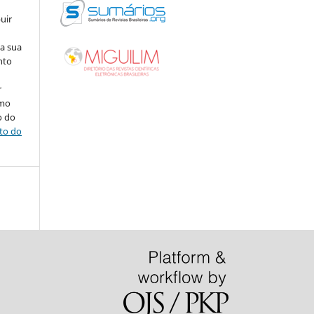
uir
na sua
nto
r
omo
o do
ito do