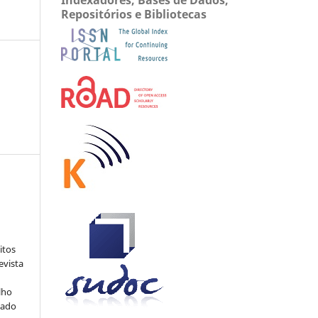
Repositórios e Bibliotecas
:
itos
evista
lho
iado