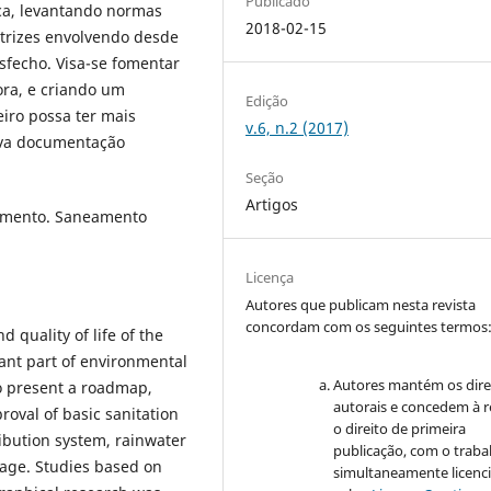
Publicado
ica, levantando normas
2018-02-15
trizes envolvendo desde
sfecho. Visa-se fomentar
ora, e criando um
Edição
iro possa ter mais
v.6, n.2 (2017)
iva documentação
Seção
Artigos
amento. Saneamento
Licença
Autores que publicam nesta revista
concordam com os seguintes termos
d quality of life of the
tant part of environmental
Autores mantém os dire
to present a roadmap,
autorais e concedem à r
roval of basic sanitation
o direito de primeira
ribution system, rainwater
publicação, com o traba
age. Studies based on
simultaneamente licenc