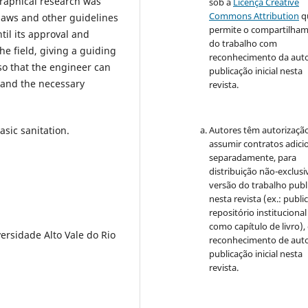
ographical research was
sob a
Licença Creative
Commons Attribution
q
 laws and other guidelines
permite o compartilha
til its approval and
do trabalho com
he field, giving a guiding
reconhecimento da auto
so that the engineer can
publicação inicial nesta
s and the necessary
revista.
sic sanitation.
Autores têm autorizaçã
assumir contratos adici
separadamente, para
distribuição não-exclusi
versão do trabalho publ
nesta revista (ex.: publi
repositório institucional
como capítulo de livro)
ersidade Alto Vale do Rio
reconhecimento de auto
publicação inicial nesta
revista.