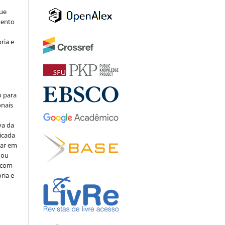
ue
mento
ria e
o para
onais
va da
icada
car em
 ou
, com
ria e