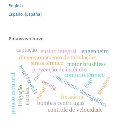
English
Español (España)
Palavras-chave
captação
ensino integral
engenheiro
dimensionamento de tubulações.
stress térmico
motor brushless
hotel fazenda
prevenção de incêndio
cnc.
conforto térmico
crescimento demográfico
projeto estrutural
sensores
fogo
escola.
irrigação
motor
escolas.
fresadora
bombas centrífugas
controle de velocidade