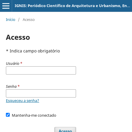
IGNIS: Periódico Científico de Arquitetura e Urbanismo, Engenharias e Tecnologia de Informação
Início
/
Acesso
Acesso
* Indica campo obrigatório
Usuário
*
Senha
*
Esqueceu a senha?
Mantenha-me conectado
Acesso