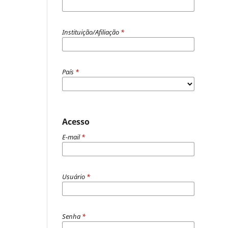
Instituição/Afiliação
*
País
*
Acesso
E-mail
*
Usuário
*
Senha
*