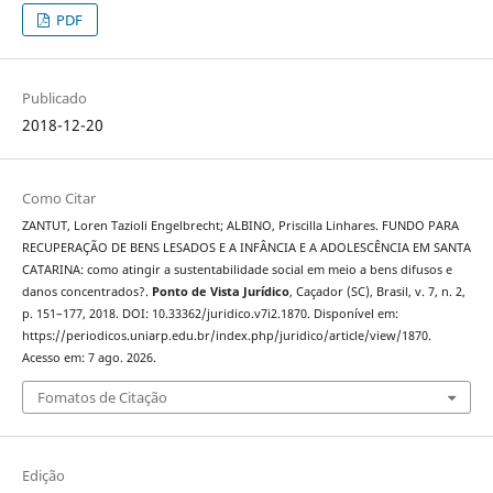
PDF
Publicado
2018-12-20
Como Citar
ZANTUT, Loren Tazioli Engelbrecht; ALBINO, Priscilla Linhares. FUNDO PARA
RECUPERAÇÃO DE BENS LESADOS E A INFÂNCIA E A ADOLESCÊNCIA EM SANTA
CATARINA: como atingir a sustentabilidade social em meio a bens difusos e
danos concentrados?.
Ponto de Vista Jurídico
, Caçador (SC), Brasil, v. 7, n. 2,
p. 151–177, 2018. DOI: 10.33362/juridico.v7i2.1870. Disponível em:
https://periodicos.uniarp.edu.br/index.php/juridico/article/view/1870.
Acesso em: 7 ago. 2026.
Fomatos de Citação
Edição