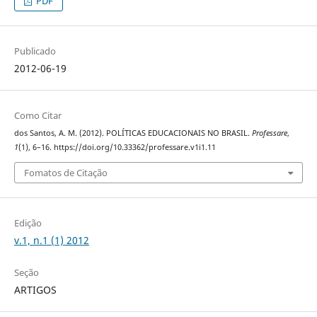
PDF
Publicado
2012-06-19
Como Citar
dos Santos, A. M. (2012). POLÍTICAS EDUCACIONAIS NO BRASIL.
Professare
,
1
(1), 6–16. https://doi.org/10.33362/professare.v1i1.11
Fomatos de Citação
Edição
v.1, n.1 (1) 2012
Seção
ARTIGOS