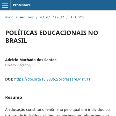
Professare
Início
/
Arquivos
/
v.1, n.1 (1) 2012
/
ARTIGOS
POLÍTICAS EDUCACIONAIS NO
BRASIL
Adelcio Machado dos Santos
Uniarp, Caçador, SC
DOI:
https://doi.org/10.33362/professare.v1i1.11
Resumo
A educação constitui o fenômeno pelo qual um indivíduo ou
grupos de indivíduos obtém conhecimentos, oferecendo ao