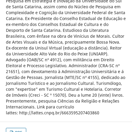
Pesquisa em Estratégia e Inovação da Universidade do Sul
de Santa Catarina, assim como do Núcleo de Pesquisa em
Complexidade e Cognição da Universidade Federal de Santa
Catarina. Ex-Presidente do Conselho Estadual de Educação e
ex-membro dos Conselhos Estadual de Cultura e do
Desporto de Santa Catarina. Estudioso da Literatura
Brasileira, com ênfase na obra de Vinícius de Morais. Cultor
de Artes Visuais e da Música, precipuamente Bossa Nova.
Ex-docente da Unisul Virtual (educação a distância). Reitor
da Universidade Alto Vale do Rio do Peixe (UNIARP).
Advogado (OAB/SC nº 4912), com militância em Direito
Eleitoral e Processo Legislativo. Administrador (CRA-SC nº
21651), com devotamento à Administração Universitária e á
Gestão de Pessoas. Jornalista (MTE/SC nº 4155), dedicado ao
Jornalismo Turístico e ao Jornalismo Cultural. Turismólogo,
com "expertise" em Turismo Cultural e Hotelaria. Corretor
de Imóveis (Creci - SC º 15070). Deu a lume 20 (vinte) livros.
Presentemente, pesquisa Ciências da Religião e Relações
Internacionais. Link para currículo
lattes: http://lattes.cnpq.br/6663595207403860