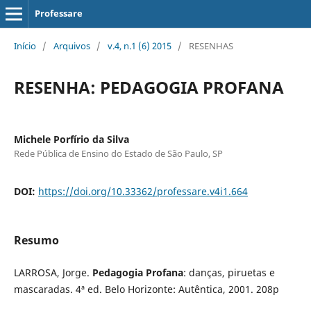
Professare
Início
/
Arquivos
/
v.4, n.1 (6) 2015
/
RESENHAS
RESENHA: PEDAGOGIA PROFANA
Michele Porfírio da Silva
Rede Pública de Ensino do Estado de São Paulo, SP
DOI:
https://doi.org/10.33362/professare.v4i1.664
Resumo
LARROSA, Jorge.
Pedagogia Profana
: danças, piruetas e
mascaradas. 4ª ed. Belo Horizonte: Autêntica, 2001. 208p