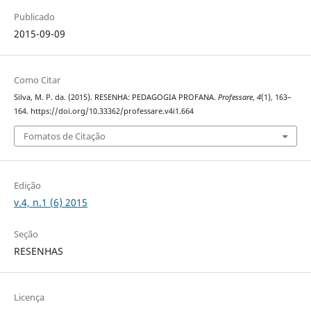
Publicado
2015-09-09
Como Citar
Silva, M. P. da. (2015). RESENHA: PEDAGOGIA PROFANA.
Professare
,
4
(1), 163–
164. https://doi.org/10.33362/professare.v4i1.664
Fomatos de Citação
Edição
v.4, n.1 (6) 2015
Seção
RESENHAS
Licença