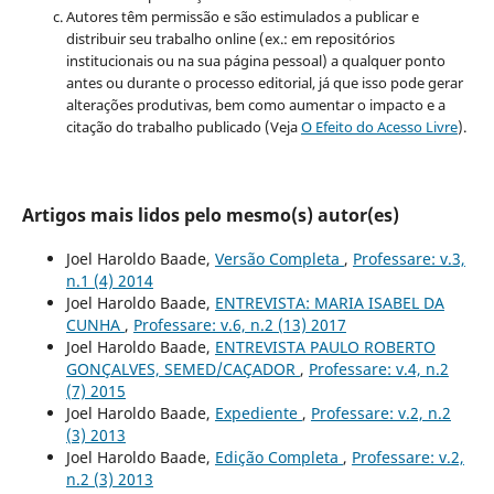
Autores têm permissão e são estimulados a publicar e
distribuir seu trabalho online (ex.: em repositórios
institucionais ou na sua página pessoal) a qualquer ponto
antes ou durante o processo editorial, já que isso pode gerar
alterações produtivas, bem como aumentar o impacto e a
citação do trabalho publicado (Veja
O Efeito do Acesso Livre
).
Artigos mais lidos pelo mesmo(s) autor(es)
Joel Haroldo Baade,
Versão Completa
,
Professare: v.3,
n.1 (4) 2014
Joel Haroldo Baade,
ENTREVISTA: MARIA ISABEL DA
CUNHA
,
Professare: v.6, n.2 (13) 2017
Joel Haroldo Baade,
ENTREVISTA PAULO ROBERTO
GONÇALVES, SEMED/CAÇADOR
,
Professare: v.4, n.2
(7) 2015
Joel Haroldo Baade,
Expediente
,
Professare: v.2, n.2
(3) 2013
Joel Haroldo Baade,
Edição Completa
,
Professare: v.2,
n.2 (3) 2013