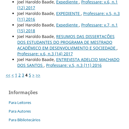
Joel Haroldo Baade,
Expediente
,
Professare: v.6, n.1
(12) 2017
Joel Haroldo Baade,
EXPEDIENTE
,
Professare: v.5, n.3
(11) 2016
Joel Haroldo Baade,
Expediente
,
Professare: v.7, n.1
(15) 2018
Joel Haroldo Baade,
RESUMOS DAS DISSERTAÇÕES
DOS ESTUDANTES DO PROGRAMA DE MESTRADO
ACADÊMICO EM DESENVOLVIMENTO E SOCIEDADE
,
Professare: v.6, n.3 (14) 2017
Joel Haroldo Baade,
ENTREVISTA ADELCIO MACHADO
DOS SANTOS
,
Professare: v.5, n.3 (11) 2016
<<
<
1
2
3
4
5
>
>>
Informações
Para Leitores
Para Autores
Para Bibliotecários