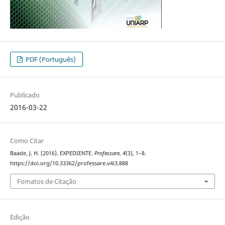
PDF (Português)
Publicado
2016-03-22
Como Citar
Baade, J. H. (2016). EXPEDIENTE.
Professare
,
4
(3), 1–8.
https://doi.org/10.33362/professare.v4i3.888
Fomatos de Citação
Edição