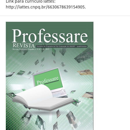
Link para currículo lattes:
http://lattes.cnpq.br/6630678639154905.