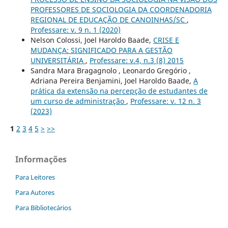
PROFESSORES DE SOCIOLOGIA DA COORDENADORIA
REGIONAL DE EDUCAÇÃO DE CANOINHAS/SC
,
Professare: v. 9 n. 1 (2020)
Nelson Colossi, Joel Haroldo Baade,
CRISE E
MUDANÇA: SIGNIFICADO PARA A GESTÃO
UNIVERSITÁRIA
,
Professare: v.4, n.3 (8) 2015
Sandra Mara Bragagnolo , Leonardo Gregório ,
Adriana Pereira Benjamini, Joel Haroldo Baade,
A
prática da extensão na percepção de estudantes de
um curso de administração
,
Professare: v. 12 n. 3
(2023)
1
2
3
4
5
>
>>
Informações
Para Leitores
Para Autores
Para Bibliotecários