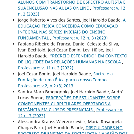
ALUNOS COM TRANSTORNO DE ESPECTRO AUTISTA E
SUA INCLUSÃO NAS AULAS ONLINE
,
Professare: v. 12
n. 2 (2023)
Jorge Roberto Alves dos Santos, Joel Haroldo Baade,
A
EDUCAÇÃO FÍSICA CONCEBIDA COMO EDUCAÇÃO
INTEGRAL NAS SÉRIES INICIAIS DO ENSINO
FUNDAMENTAL
,
Professare: v. 12 n. 3 (2023)
Fabiana Ribeiro de França, Daniel Celeste da Silva,
Ivan Bechtold, Joel Cezar Bonin, Levi Hülse, Joel
Haroldo Baade,
“RECREIO ESTENDIDO” EM CONTEXTO
DE LIQUIDEZ DAS RELAÇÕES HUMANAS NA ESCOLA
,
Professare: v. 11 n. 3 (2022)
Joel Cezar Bonin, Joel Haroldo Baade,
Sartre e a
Fundação de uma Ética para o nosso Tempo
,
Professare: v.2, n.2 (3) 2013
Sandra Mara Bragagnolo, Joel Haroldo Baade, André
Lucas Bueno,
PERCEPÇÕES DE ESTUDANTES SOBRE
COMPONENTES CURRICULARES OFERTADOS A
DISTÂNCIA EM CURSOS PRESENCIAIS
,
Professare: v.
12 n. 3 (2023)
Alessandra Krauss Wieczorkievicz, Maria Rosangela
Chagas Faro, Joel Haroldo Baade,
DIFICULDADES NO
PROCESSO DE ENSINO DA SOCIOLOGIA NA VISÃO DOS