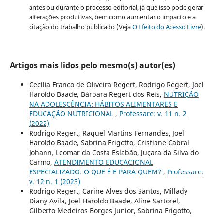
antes ou durante o processo editorial, já que isso pode gerar
alterações produtivas, bem como aumentar o impacto e a
citação do trabalho publicado (Veja
O Efeito do Acesso Livre
).
Artigos mais lidos pelo mesmo(s) autor(es)
Cecília Franco de Oliveira Regert, Rodrigo Regert, Joel
Haroldo Baade, Bárbara Regert dos Reis,
NUTRIÇÃO
NA ADOLESCÊNCIA: HÁBITOS ALIMENTARES E
EDUCAÇÃO NUTRICIONAL
,
Professare: v. 11 n. 2
(2022)
Rodrigo Regert, Raquel Martins Fernandes, Joel
Haroldo Baade, Sabrina Frigotto, Cristiane Cabral
Johann, Leomar da Costa Eslabão, Juçara da Silva do
Carmo,
ATENDIMENTO EDUCACIONAL
ESPECIALIZADO: O QUE É E PARA QUEM?
,
Professare:
v. 12 n. 1 (2023)
Rodrigo Regert, Carine Alves dos Santos, Millady
Diany Avila, Joel Haroldo Baade, Aline Sartorel,
Gilberto Medeiros Borges Junior, Sabrina Frigotto,