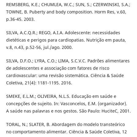
REMSBERG, K.E.; CHUMLEA, W.C.; SUN, S.; CZERWINSKI, S.A.;
TOWNE, B. Puberty and body composition. Horm Res, v.60,
p.36-45. 2003.
SILVA, A.C.Q.R.; REGO, A.I.A. Adolescente: necessidades
dietéticas e perigos para cardiopatias. Nutrição em pauta,
v.8, n.43, p.52-56, jul./ago. 2000.
SILVA, D.F.O.; LYRA, C.O.; LIMA, S.C.V.C. Padrões alimentares
de adolescentes e associação com fatores de risco
cardiovascular: uma revisão sistemática. Ciência & Saúde
Coletiva, 21(4): 1181-1195. 2016.
SMEKE, E.L.M.; OLIVEIRA, N.L.S. Educação em saúde e
concepções de sujeito. In: Vasconcelos, E.M. (organizador).
A saúde nas palavras e nos gestos. São Paulo: HuciteC, 2001.
TORAL, N.; SLATER, B. Abordagem do modelo transteórico
no comportamento alimentar. Ciência & Saúde Coletiva, 12