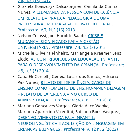
v.6, n.2 (13) 2017
Graziela Boaszczyk Dalcastagner, Camila da Cunha
Nunes,
A CIDADANIA DA PESSOA COM DEFICIÊNCIA:
UM RELATO DA PRÁTICA PEDAGÓGICA DE UMA
PROFESSORA EM UMA APAE DO VALE DO ITAJAÍ
,
Professare: V.7, N.2 (16) 2018
Nelson Colossi, Joel Haroldo Baade,
CRISE E
MUDANÇA: SIGNIFICADO PARA A GESTÃO
UNIVERSITÁRIA
,
Professare: v.4, n.3 (8) 2015
Michelle Oliveira Pinheiro, Mariangela Kraemer Lenz
Ziede,
AS CONTRIBUIÇÕES DA EDUCAÇÃO INFANTIL
PARA O DESENVOLVIMENTO DA CRIANÇA
,
Professare:
v.3, n.2 (5) 2014
Cátia Eli Gemelli, Geneia Lucas dos Santos, Adriana
Paz Nunes,
RELATO DE EXPERIÊNCIA: CASOS DE
ENSINO COMO FOMENTO DE ENSINO-APRENDIZAGEM
– RELATO DE EXPERIÊNICA NO CURSO DE
ADMINISTRAÇÃO
,
Professare: v.7, n.1 (15) 2018
Mariana Gonçalves Vargas, Glória Alice Wanka,
Mariana Aparecida Vicentini, Fabiana Boos Vásquez,
DESENVOLVIMENTO DA FALA INFANTIL:
NEUROLINGUÍSTICA E AQUISIÇÃO DA LINGUAGEM EM
CRIANÇAS BILÍNGUES
,
Professare: v. 12 n. 2 (2023)