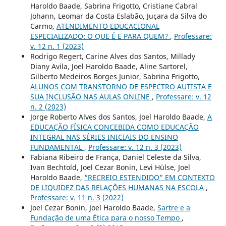
Haroldo Baade, Sabrina Frigotto, Cristiane Cabral
Johann, Leomar da Costa Eslabão, Juçara da Silva do
Carmo,
ATENDIMENTO EDUCACIONAL
ESPECIALIZADO: O QUE É E PARA QUEM?
,
Professare:
v. 12 n. 1 (2023)
Rodrigo Regert, Carine Alves dos Santos, Millady
Diany Avila, Joel Haroldo Baade, Aline Sartorel,
Gilberto Medeiros Borges Junior, Sabrina Frigotto,
ALUNOS COM TRANSTORNO DE ESPECTRO AUTISTA E
SUA INCLUSÃO NAS AULAS ONLINE
,
Professare: v. 12
n. 2 (2023)
Jorge Roberto Alves dos Santos, Joel Haroldo Baade,
A
EDUCAÇÃO FÍSICA CONCEBIDA COMO EDUCAÇÃO
INTEGRAL NAS SÉRIES INICIAIS DO ENSINO
FUNDAMENTAL
,
Professare: v. 12 n. 3 (2023)
Fabiana Ribeiro de França, Daniel Celeste da Silva,
Ivan Bechtold, Joel Cezar Bonin, Levi Hülse, Joel
Haroldo Baade,
“RECREIO ESTENDIDO” EM CONTEXTO
DE LIQUIDEZ DAS RELAÇÕES HUMANAS NA ESCOLA
,
Professare: v. 11 n. 3 (2022)
Joel Cezar Bonin, Joel Haroldo Baade,
Sartre e a
Fundação de uma Ética para o nosso Tempo
,