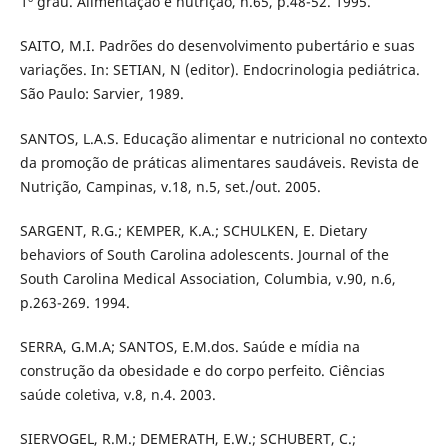
1º grau. Alimentação e nutrição, n.65, p.48-52. 1995.
SAITO, M.I. Padrões do desenvolvimento pubertário e suas
variações. In: SETIAN, N (editor). Endocrinologia pediátrica.
São Paulo: Sarvier, 1989.
SANTOS, L.A.S. Educação alimentar e nutricional no contexto
da promoção de práticas alimentares saudáveis. Revista de
Nutrição, Campinas, v.18, n.5, set./out. 2005.
SARGENT, R.G.; KEMPER, K.A.; SCHULKEN, E. Dietary
behaviors of South Carolina adolescents. Journal of the
South Carolina Medical Association, Columbia, v.90, n.6,
p.263-269. 1994.
SERRA, G.M.A; SANTOS, E.M.dos. Saúde e mídia na
construção da obesidade e do corpo perfeito. Ciências
saúde coletiva, v.8, n.4. 2003.
SIERVOGEL, R.M.; DEMERATH, E.W.; SCHUBERT, C.;