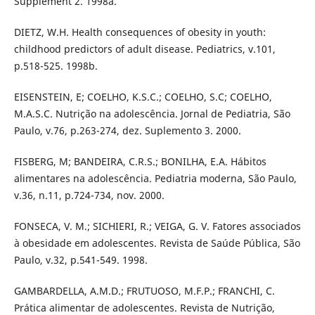
Supplement 2. 1998a.
DIETZ, W.H. Health consequences of obesity in youth:
childhood predictors of adult disease. Pediatrics, v.101,
p.518-525. 1998b.
EISENSTEIN, E; COELHO, K.S.C.; COELHO, S.C; COELHO,
M.A.S.C. Nutrição na adolescência. Jornal de Pediatria, São
Paulo, v.76, p.263-274, dez. Suplemento 3. 2000.
FISBERG, M; BANDEIRA, C.R.S.; BONILHA, E.A. Hábitos
alimentares na adolescência. Pediatria moderna, São Paulo,
v.36, n.11, p.724-734, nov. 2000.
FONSECA, V. M.; SICHIERI, R.; VEIGA, G. V. Fatores associados
à obesidade em adolescentes. Revista de Saúde Pública, São
Paulo, v.32, p.541-549. 1998.
GAMBARDELLA, A.M.D.; FRUTUOSO, M.F.P.; FRANCHI, C.
Prática alimentar de adolescentes. Revista de Nutrição,