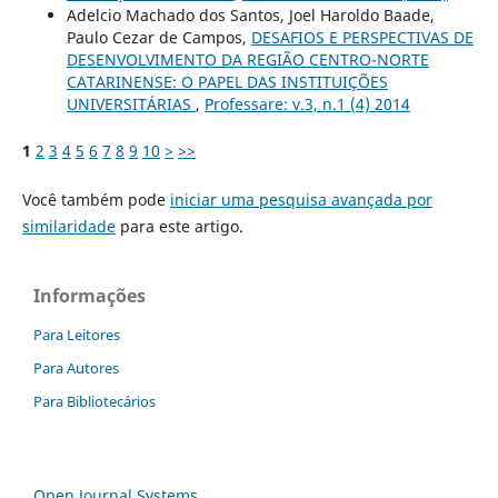
Adelcio Machado dos Santos, Joel Haroldo Baade,
Paulo Cezar de Campos,
DESAFIOS E PERSPECTIVAS DE
DESENVOLVIMENTO DA REGIÃO CENTRO-NORTE
CATARINENSE: O PAPEL DAS INSTITUIÇÕES
UNIVERSITÁRIAS
,
Professare: v.3, n.1 (4) 2014
1
2
3
4
5
6
7
8
9
10
>
>>
Você também pode
iniciar uma pesquisa avançada por
similaridade
para este artigo.
Informações
Para Leitores
Para Autores
Para Bibliotecários
Open Journal Systems