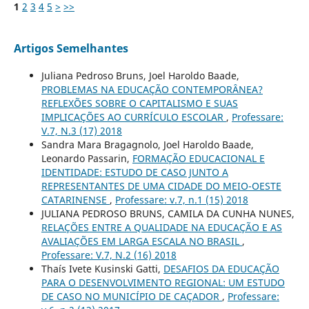
1
2
3
4
5
>
>>
Artigos Semelhantes
Juliana Pedroso Bruns, Joel Haroldo Baade,
PROBLEMAS NA EDUCAÇÃO CONTEMPORÂNEA?
REFLEXÕES SOBRE O CAPITALISMO E SUAS
IMPLICAÇÕES AO CURRÍCULO ESCOLAR
,
Professare:
V.7, N.3 (17) 2018
Sandra Mara Bragagnolo, Joel Haroldo Baade,
Leonardo Passarin,
FORMAÇÃO EDUCACIONAL E
IDENTIDADE: ESTUDO DE CASO JUNTO A
REPRESENTANTES DE UMA CIDADE DO MEIO-OESTE
CATARINENSE
,
Professare: v.7, n.1 (15) 2018
JULIANA PEDROSO BRUNS, CAMILA DA CUNHA NUNES,
RELAÇÕES ENTRE A QUALIDADE NA EDUCAÇÃO E AS
AVALIAÇÕES EM LARGA ESCALA NO BRASIL
,
Professare: V.7, N.2 (16) 2018
Thaís Ivete Kusinski Gatti,
DESAFIOS DA EDUCAÇÃO
PARA O DESENVOLVIMENTO REGIONAL: UM ESTUDO
DE CASO NO MUNICÍPIO DE CAÇADOR
,
Professare: