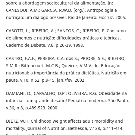
sobre a abordagem sociocultural da alimentação. In:
CANESQUI, A.M.; GARCIA, R.W.D. (org.). Antropologia e
nutrição: um diálogo possível. Rio de Janeiro: Fiocruz. 2005.
CASOTTI, L.; RIBEIRO, A.; SANTOS, C.; RIBEIRO, P. Consumo
de alimentos e nutrição: dificuldades práticas e teóricas.
Caderno de Debate, v.6, p.26-39. 1998.
CASTRO, F.A.F.; PEREIRA, C.A. dos S.; PRIORE, S.E.; RIBEIRO,
S.M.R.; Bittencourt, M.C.B.; Queiroz, V.M.V. de. Educação
nutricional: a importância da prática dietética. Nutrição em
pauta, v.10, n.52, p.9-15, jan./fev. 2002.
DAMIANI, D.; CARVALHO, D.P.; OLIVEIRA, R.G. Obesidade na
infância – um grande desafio! Pediatria moderna, São Paulo,
v.36, n.8, p.489-523. 2000.
DIETZ, W.H. Childhood weight affects adult morbidity and
mortality. Journal of Nutrition, Bethesda, v.128, p.411-414.