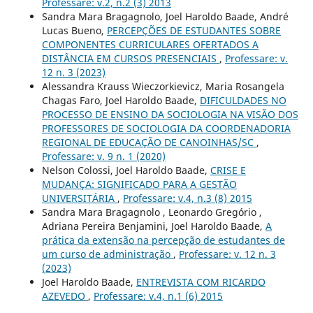
Professare: v.2, n.2 (3) 2013
Sandra Mara Bragagnolo, Joel Haroldo Baade, André
Lucas Bueno,
PERCEPÇÕES DE ESTUDANTES SOBRE
COMPONENTES CURRICULARES OFERTADOS A
DISTÂNCIA EM CURSOS PRESENCIAIS
,
Professare: v.
12 n. 3 (2023)
Alessandra Krauss Wieczorkievicz, Maria Rosangela
Chagas Faro, Joel Haroldo Baade,
DIFICULDADES NO
PROCESSO DE ENSINO DA SOCIOLOGIA NA VISÃO DOS
PROFESSORES DE SOCIOLOGIA DA COORDENADORIA
REGIONAL DE EDUCAÇÃO DE CANOINHAS/SC
,
Professare: v. 9 n. 1 (2020)
Nelson Colossi, Joel Haroldo Baade,
CRISE E
MUDANÇA: SIGNIFICADO PARA A GESTÃO
UNIVERSITÁRIA
,
Professare: v.4, n.3 (8) 2015
Sandra Mara Bragagnolo , Leonardo Gregório ,
Adriana Pereira Benjamini, Joel Haroldo Baade,
A
prática da extensão na percepção de estudantes de
um curso de administração
,
Professare: v. 12 n. 3
(2023)
Joel Haroldo Baade,
ENTREVISTA COM RICARDO
AZEVEDO
,
Professare: v.4, n.1 (6) 2015